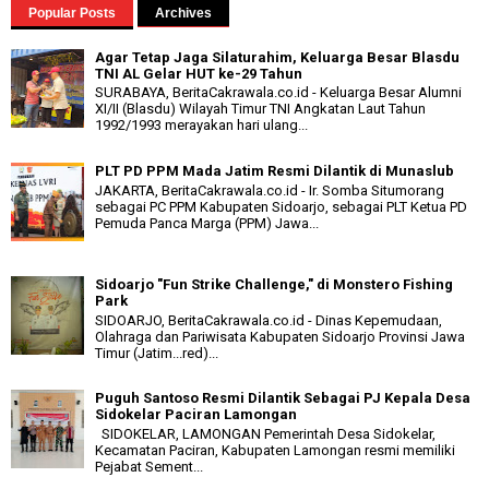
Popular Posts
Archives
Agar Tetap Jaga Silaturahim, Keluarga Besar Blasdu
TNI AL Gelar HUT ke-29 Tahun
SURABAYA, BeritaCakrawala.co.id - Keluarga Besar Alumni
XI/II (Blasdu) Wilayah Timur TNI Angkatan Laut Tahun
1992/1993 merayakan hari ulang...
PLT PD PPM Mada Jatim Resmi Dilantik di Munaslub
JAKARTA, BeritaCakrawala.co.id - Ir. Somba Situmorang
sebagai PC PPM Kabupaten Sidoarjo, sebagai PLT Ketua PD
Pemuda Panca Marga (PPM) Jawa...
Sidoarjo "Fun Strike Challenge," di Monstero Fishing
Park
SIDOARJO, BeritaCakrawala.co.id - Dinas Kepemudaan,
Olahraga dan Pariwisata Kabupaten Sidoarjo Provinsi Jawa
Timur (Jatim...red)...
Puguh Santoso Resmi Dilantik Sebagai PJ Kepala Desa
Sidokelar Paciran Lamongan
SIDOKELAR, LAMONGAN Pemerintah Desa Sidokelar,
Kecamatan Paciran, Kabupaten Lamongan resmi memiliki
Pejabat Sement...