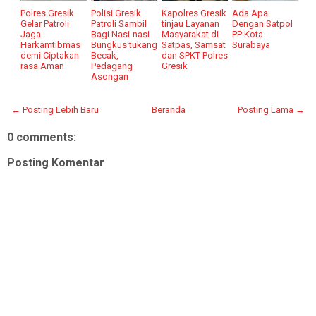
Polres Gresik
Polisi Gresik
Kapolres Gresik
Ada Apa
Gelar Patroli
Patroli Sambil
tinjau Layanan
Dengan Satpol
Jaga
Bagi Nasi-nasi
Masyarakat di
PP Kota
Harkamtibmas
Bungkus tukang
Satpas, Samsat
Surabaya
demi Ciptakan
Becak,
dan SPKT Polres
rasa Aman
Pedagang
Gresik
Asongan
← Posting Lebih Baru
Beranda
Posting Lama →
0 comments:
Posting Komentar