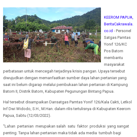
KEEROM PAPUA,
BeritaCakrawala.
co.id
- Personel
Satgas Pamtas
Yonif 126/KC
Pos Batom
membantu
masyarakat
perbatasan untuk mencegah terjadinya krisis pangan. Upaya tersebut
diwujudkan dengan memanfaatkan sumber daya lahan pertanian yang
saat ini belum digarap melalui pembukaan lahan pertanian di Kampung
Batom II, Distrik Batom, Kabupaten Pegunungan Bintang Papua.
Hal tersebut disampaikan Dansatgas Pamtas Yonif 126/Kala Cakti, Letkol
Inf Dwi Widodo, S.H., M.Han. dalam rilis tertulisnya di Kabupaten Keerom
Papua, Sabtu (12/03/2022).
“Lahan pertanian merupakan salah satu faktor produksi yang sangat
penting. Tanpa lahan pertanian maka tidak ada media tumbuh bagi