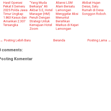
Hasil Operasi
"Yang Muda
Aliansi LSM
Akibat Hujan
Pekat II Semeru
Berkarya" Ali
Alam Bersatu
Deras, Satu
2025 Polda Jawa
Akbar S.E, Hotel
Lamongan
Rumah di Desa
Timur Ungkap
Manager (HM)
Menggelar Aksi
Songgon Roboh.
1.863 Kasus dan
Penuh Dengan
Menuntut
Amankan 2.307
Strategi Untuk
Bersihkan
Tersangka
Kemajuan Hotel
Markus di Kejari
Zoom
Lamongan
← Posting Lebih Baru
Beranda
Posting Lama →
0 comments:
Posting Komentar