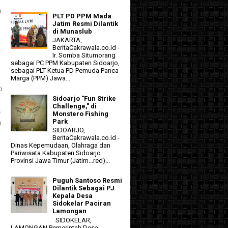
a
PLT PD PPM Mada
Jatim Resmi Dilantik
di Munaslub
JAKARTA,
BeritaCakrawala.co.id -
Ir. Somba Situmorang
sebagai PC PPM Kabupaten Sidoarjo,
sebagai PLT Ketua PD Pemuda Panca
Marga (PPM) Jawa...
i
Sidoarjo "Fun Strike
Challenge," di
s
Monstero Fishing
Park
a
SIDOARJO,
BeritaCakrawala.co.id -
Dinas Kepemudaan, Olahraga dan
Pariwisata Kabupaten Sidoarjo
Provinsi Jawa Timur (Jatim...red)...
Puguh Santoso Resmi
Dilantik Sebagai PJ
Kepala Desa
,
Sidokelar Paciran
Lamongan
SIDOKELAR,
LAMONGAN Pemerintah Desa