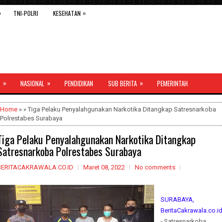
»
»
TNI-POLRI
KESEHATAN
»
»
»
NASIONAL
PENDIDIKAN
SUB BERITA
PEMERINTAH
Home
» » Tiga Pelaku Penyalahgunakan Narkotika Ditangkap Satresnarkoba
Polrestabes Surabaya
Tiga Pelaku Penyalahgunakan Narkotika Ditangkap
Satresnarkoba Polrestabes Surabaya
BERITACAKRAWALA.CO.ID
Maret 08, 2022
No comments
SURABAYA,
BeritaCakrawala.co.i
- Satresnarkoba