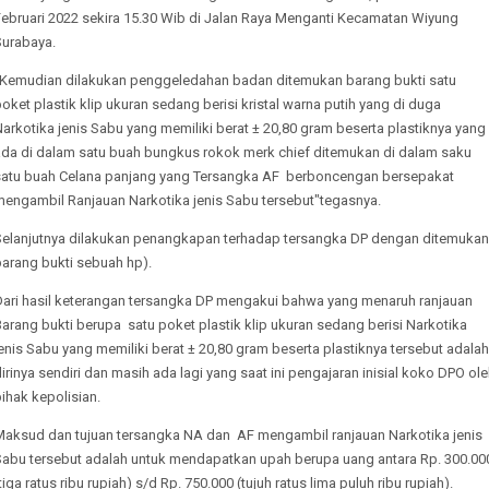
Februari 2022 sekira 15.30 Wib di Jalan Raya Menganti Kecamatan Wiyung
Surabaya.
"Kemudian dilakukan penggeledahan badan ditemukan barang bukti satu
oket plastik klip ukuran sedang berisi kristal warna putih yang di duga
arkotika jenis Sabu yang memiliki berat ± 20,80 gram beserta plastiknya yang
ada di dalam satu buah bungkus rokok merk chief ditemukan di dalam saku
satu buah Celana panjang yang Tersangka AF berboncengan bersepakat
mengambil Ranjauan Narkotika jenis Sabu tersebut"tegasnya.
Selanjutnya dilakukan penangkapan terhadap tersangka DP dengan ditemukan
barang bukti sebuah hp).
Dari hasil keterangan tersangka DP mengakui bahwa yang menaruh ranjauan
arang bukti berupa satu poket plastik klip ukuran sedang berisi Narkotika
enis Sabu yang memiliki berat ± 20,80 gram beserta plastiknya tersebut adalah
irinya sendiri dan masih ada lagi yang saat ini pengajaran inisial koko DPO ol
ihak kepolisian.
Maksud dan tujuan tersangka NA dan AF mengambil ranjauan Narkotika jenis
Sabu tersebut adalah untuk mendapatkan upah berupa uang antara Rp. 300.00
tiga ratus ribu rupiah) s/d Rp. 750.000 (tujuh ratus lima puluh ribu rupiah).