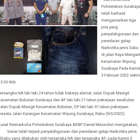
Polrestabes Surabay
telah berhasil
mengamankan tiga
pria yang
penyalahgunaan dan
peredaran gelap
Narkotika jenis Sabu
di jalan Raya Mengant
kecamatan Wiyung
Surabaya Pada Kami
3 Februari 2022 sekir
5.30 Wib.
ersangka NA laki laki 24 tahun tidak bekerja alamat Jalan Dupak Masigit
Kecamatan Bubutan Surabaya dan AF laki laki 21 tahun pekerjaan serabutan
alan Dupak Masigit Kecamatan Bubutan, DP laki laki 41 tahun pekerjaan
swasta Jalan Karangan Kecamatan Wiyung Surabaya, Rabu (9/3/2022).
Kasat Resnarkoba Polrestabes Surabaya AKBP Daniel Marunduri mengatakan
benar telah terjadi penyalahgunaan dan peredaran gelap Narkotika jenis
slSabu yang dilakukan oleh tersangka NA dan tersangka AF, pada Kamis 3