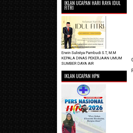
IKLAN UCAPAN HARI RAYA IDUL
FITRI
Erwin Sulistya Pambudi S.T, M.M
KEPALA DINAS PEKERJAAN UMUM
SUMBER DAYA AIR
IKLAN UCAPAN HPN