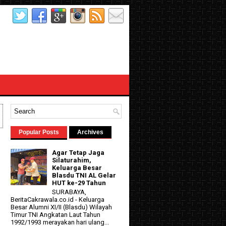
Popular Posts
Archives
Agar Tetap Jaga
Silaturahim,
Keluarga Besar
Blasdu TNI AL Gelar
HUT ke-29 Tahun
SURABAYA,
BeritaCakrawala.co.id - Keluarga
Besar Alumni XI/II (Blasdu) Wilayah
d
Timur TNI Angkatan Laut Tahun
1992/1993 merayakan hari ulang...