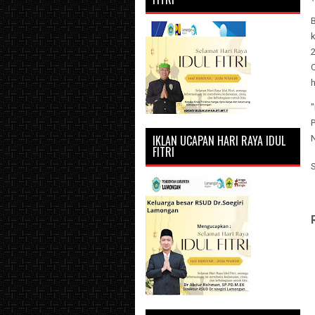
B
k
2
h
"
P
IKLAN UCAPAN HARI RAYA IDUL
N
FITRI