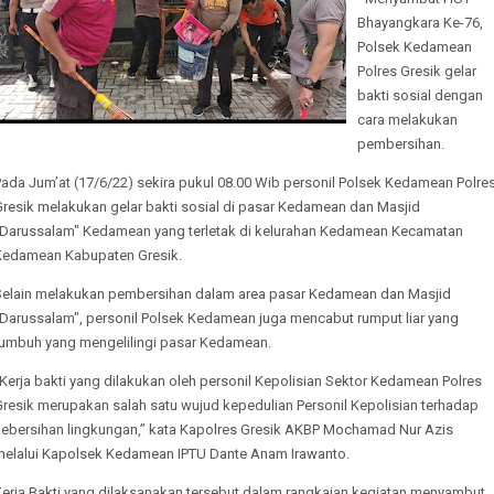
Bhayangkara Ke-76,
Polsek Kedamean
Polres Gresik gelar
bakti sosial dengan
cara melakukan
pembersihan.
ada Jum’at (17/6/22) sekira pukul 08.00 Wib personil Polsek Kedamean Polre
Gresik melakukan gelar bakti sosial di pasar Kedamean dan Masjid
"Darussalam" Kedamean yang terletak di kelurahan Kedamean Kecamatan
Kedamean Kabupaten Gresik.
Selain melakukan pembersihan dalam area pasar Kedamean dan Masjid
"Darussalam", personil Polsek Kedamean juga mencabut rumput liar yang
tumbuh yang mengelilingi pasar Kedamean.
Kerja bakti yang dilakukan oleh personil Kepolisian Sektor Kedamean Polres
Gresik merupakan salah satu wujud kepedulian Personil Kepolisian terhadap
kebersihan lingkungan,” kata Kapolres Gresik AKBP Mochamad Nur Azis
melalui Kapolsek Kedamean IPTU Dante Anam Irawanto.
Kerja Bakti yang dilaksanakan tersebut dalam rangkaian kegiatan menyambut