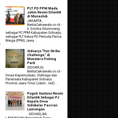
PLT PD PPM Mada
Jatim Resmi Dilantik
di Munaslub
JAKARTA,
BeritaCakrawala.co.id -
Ir. Somba Situmorang
sebagai PC PPM Kabupaten Sidoarjo,
sebagai PLT Ketua PD Pemuda Panca
Marga (PPM) Jawa...
s
Sidoarjo "Fun Strike
Challenge," di
Monstero Fishing
Park
SIDOARJO,
BeritaCakrawala.co.id -
Dinas Kepemudaan, Olahraga dan
Pariwisata Kabupaten Sidoarjo
Provinsi Jawa Timur (Jatim...red)...
Puguh Santoso Resmi
Dilantik Sebagai PJ
Kepala Desa
Sidokelar Paciran
Lamongan
SIDOKELAR,
LAMONGAN Pemerintah Desa