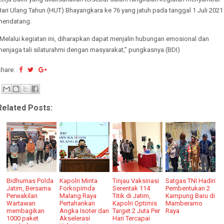
ari Ulang Tahun (HUT) Bhayangkara ke 76 yang jatuh pada tanggal 1 Juli 2021
mendatang.
Melalui kegiatan ini, diharapkan dapat menjalin hubungan emosional dan
enjaga tali silaturahmi dengan masyarakat,” pungkasnya.(BDI)
Share:
Related Posts:
Bidhumas Polda
Kapolri Minta
Tinjau Vaksinasi
Satgas TNI Hadiri
Jatim, Bersama
Forkopimda
Serentak 114
Pembentukan 2
Perwakilan
Malang Raya
Titik di Jatim,
Kampung Baru di
Wartawan
Pertahankan
Kapolri Optimis
Mamberamo
membagikan
Angka Isoter dan
Target 2 Juta Per
Raya
1000 paket
Akselerasi
Hari Tercapai