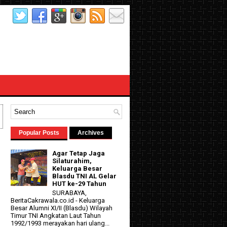
Popular Posts
Archives
Agar Tetap Jaga
Silaturahim,
Keluarga Besar
Blasdu TNI AL Gelar
HUT ke-29 Tahun
SURABAYA,
BeritaCakrawala.co.id - Keluarga
Besar Alumni XI/II (Blasdu) Wilayah
d
Timur TNI Angkatan Laut Tahun
1992/1993 merayakan hari ulang...