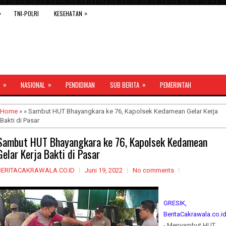
»
»
TNI-POLRI
KESEHATAN
»
»
»
NASIONAL
PENDIDIKAN
SUB BERITA
PEMERINTAH
Home
» » Sambut HUT Bhayangkara ke 76, Kapolsek Kedamean Gelar Kerja
Bakti di Pasar
Sambut HUT Bhayangkara ke 76, Kapolsek Kedamean
Gelar Kerja Bakti di Pasar
BERITACAKRAWALA.CO.ID
Juni 19, 2022
No comments
GRESIK,
BeritaCakrawala.co.i
- Menyambut HUT