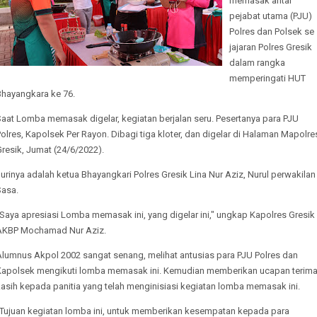
memasak antar
pejabat utama (PJU)
Polres dan Polsek se
jajaran Polres Gresik
dalam rangka
memperingati HUT
Bhayangkara ke 76.
Saat Lomba memasak digelar, kegiatan berjalan seru. Pesertanya para PJU
olres, Kapolsek Per Rayon. Dibagi tiga kloter, dan digelar di Halaman Mapolre
resik, Jumat (24/6/2022).
urinya adalah ketua Bhayangkari Polres Gresik Lina Nur Aziz, Nurul perwakilan
Sasa.
Saya apresiasi Lomba memasak ini, yang digelar ini," ungkap Kapolres Gresik
AKBP Mochamad Nur Aziz.
Alumnus Akpol 2002 sangat senang, melihat antusias para PJU Polres dan
Kapolsek mengikuti lomba memasak ini. Kemudian memberikan ucapan terim
kasih kepada panitia yang telah menginisiasi kegiatan lomba memasak ini.
”Tujuan kegiatan lomba ini, untuk memberikan kesempatan kepada para