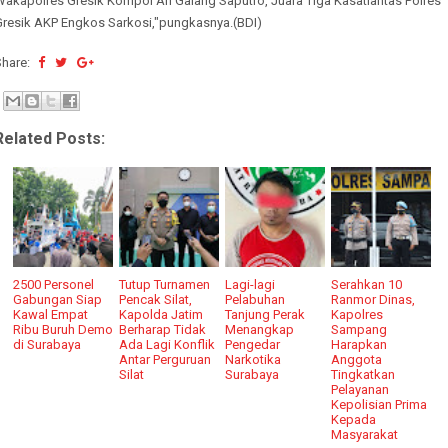
Wakapolres Gresik Kompol Ari Galang Saputro, Juara Tiga Kasatlantas Polres
Gresik AKP Engkos Sarkosi,"pungkasnya.(BDI)
Share:
Related Posts:
2500 Personel
Tutup Turnamen
Lagi-lagi
Serahkan 10
Gabungan Siap
Pencak Silat,
Pelabuhan
Ranmor Dinas,
Kawal Empat
Kapolda Jatim
Tanjung Perak
Kapolres
Ribu Buruh Demo
Berharap Tidak
Menangkap
Sampang
di Surabaya
Ada Lagi Konflik
Pengedar
Harapkan
Antar Perguruan
Narkotika
Anggota
Silat
Surabaya
Tingkatkan
Pelayanan
Kepolisian Prima
Kepada
Masyarakat