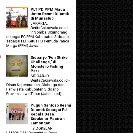
PLT PD PPM Mada
Jatim Resmi Dilantik
di Munaslub
JAKARTA,
BeritaCakrawala.co.id -
Ir. Somba Situmorang
sebagai PC PPM Kabupaten Sidoarjo,
sebagai PLT Ketua PD Pemuda Panca
Marga (PPM) Jawa...
s
Sidoarjo "Fun Strike
Challenge," di
Monstero Fishing
Park
SIDOARJO,
BeritaCakrawala.co.id -
Dinas Kepemudaan, Olahraga dan
Pariwisata Kabupaten Sidoarjo
Provinsi Jawa Timur (Jatim...red)...
Puguh Santoso Resmi
Dilantik Sebagai PJ
a
Kepala Desa
Sidokelar Paciran
Lamongan
SIDOKELAR,
LAMONGAN Pemerintah Desa