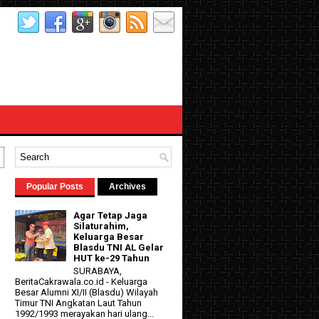
Popular Posts
Archives
Agar Tetap Jaga
Silaturahim,
Keluarga Besar
Blasdu TNI AL Gelar
HUT ke-29 Tahun
SURABAYA,
d
BeritaCakrawala.co.id - Keluarga
Besar Alumni XI/II (Blasdu) Wilayah
Timur TNI Angkatan Laut Tahun
1992/1993 merayakan hari ulang...