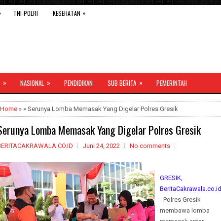
»
»
TNI-POLRI
KESEHATAN
»
»
»
NASIONAL
PENDIDIKAN
SUB BERITA
PEMERINTAH
Home
» » Serunya Lomba Memasak Yang Digelar Polres Gresik
Serunya Lomba Memasak Yang Digelar Polres Gresik
BERITACAKRAWALA.CO.ID
Juni 24, 2022
No comments
GRESIK,
BeritaCakrawala.co.i
- Polres Gresik
membawa lomba