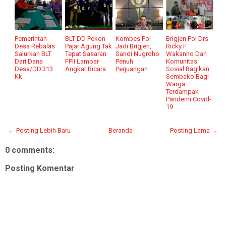
Pemerintah
BLT DD Pekon
Kombes Pol
Brigjen Pol Drs
Desa Rebalas
Pajar Agung Tak
Jadi Brigjen,
Ricky F
Salurkan BLT
Tepat Sasaran
Sandi Nugroho
Wakanno Dan
Dari Dana
FPII Lambar
Penuh
Komunitas
Desa/DD.313
Angkat Bicara
Perjuangan
Sosial Bagikan
Kk.
Sembako Bagi
Warga
Terdampak
Pandemi Covid-
19
← Posting Lebih Baru
Beranda
Posting Lama →
0 comments:
Posting Komentar