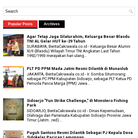
Popular Posts
Archives
Agar Tetap Jaga Silaturahim, Keluarga Besar Blasdu
TNI AL Gelar HUT ke-29 Tahun
SURABAYA, BeritaCakrawala.co.id - Keluarga Besar Alumni
XI/II (Blasdu) Wilayah Timur TNI Angkatan Laut Tahun
1992/1993 merayakan hari ulang...
PLT PD PPM Mada Jatim Resmi Dilantik di Munaslub
JAKARTA, BeritaCakrawala.co.id - Ir. Somba Situmorang
sebagai PC PPM Kabupaten Sidoarjo, sebagai PLT Ketua PD
Pemuda Panca Marga (PPM) Jawa...
Sidoarjo "Fun Strike Challenge," di Monstero Fishing
Park
SIDOARJO, BeritaCakrawala.co.id - Dinas Kepemudaan,
Olahraga dan Pariwisata Kabupaten Sidoarjo Provinsi Jawa
Timur (Jatim...red)...
Puguh Santoso Resmi Dilantik Sebagai PJ Kepala Desa
Sidokelar Paciran Lamongan