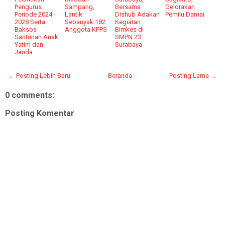
Pengurus
Sampang,
Bersama
Gelorakan
Periode 2024 -
Lantik
Dishub Adakan
Pemilu Damai
2028 Serta
Sebanyak 182
Kegiatan
Baksos
Anggota KPPS
Bimkes di
Santunan Anak
SMPN 23
Yatim dan
Surabaya
Janda
← Posting Lebih Baru
Beranda
Posting Lama →
0 comments:
Posting Komentar