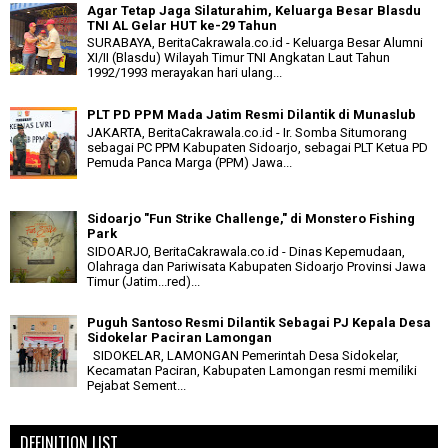
Agar Tetap Jaga Silaturahim, Keluarga Besar Blasdu
TNI AL Gelar HUT ke-29 Tahun
SURABAYA, BeritaCakrawala.co.id - Keluarga Besar Alumni
XI/II (Blasdu) Wilayah Timur TNI Angkatan Laut Tahun
1992/1993 merayakan hari ulang...
PLT PD PPM Mada Jatim Resmi Dilantik di Munaslub
JAKARTA, BeritaCakrawala.co.id - Ir. Somba Situmorang
sebagai PC PPM Kabupaten Sidoarjo, sebagai PLT Ketua PD
Pemuda Panca Marga (PPM) Jawa...
Sidoarjo "Fun Strike Challenge," di Monstero Fishing
Park
SIDOARJO, BeritaCakrawala.co.id - Dinas Kepemudaan,
Olahraga dan Pariwisata Kabupaten Sidoarjo Provinsi Jawa
Timur (Jatim...red)...
Puguh Santoso Resmi Dilantik Sebagai PJ Kepala Desa
Sidokelar Paciran Lamongan
SIDOKELAR, LAMONGAN Pemerintah Desa Sidokelar,
Kecamatan Paciran, Kabupaten Lamongan resmi memiliki
Pejabat Sement...
DEFINITION LIST