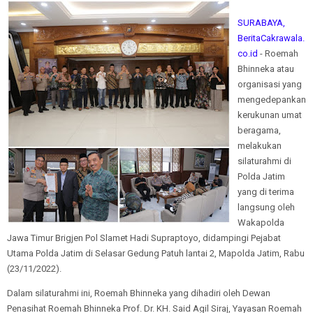
SURABAYA,
BeritaCakrawala.
co.id
- Roemah
Bhinneka atau
organisasi yang
mengedepankan
kerukunan umat
beragama,
melakukan
silaturahmi di
Polda Jatim
yang di terima
langsung oleh
Wakapolda
Jawa Timur Brigjen Pol Slamet Hadi Supraptoyo, didampingi Pejabat
Utama Polda Jatim di Selasar Gedung Patuh lantai 2, Mapolda Jatim, Rabu
(23/11/2022).
Dalam silaturahmi ini, Roemah Bhinneka yang dihadiri oleh Dewan
Penasihat Roemah Bhinneka Prof. Dr. KH. Said Agil Siraj, Yayasan Roemah