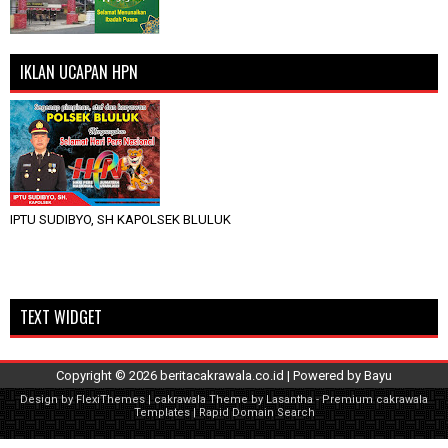
IKLAN UCAPAN HPN
IPTU SUDIBYO, SH KAPOLSEK BLULUK
TEXT WIDGET
Copyright ©
2026
beritacakrawala.co.id
| Powered by
Bayu
Design by
FlexiThemes
| cakrawala Theme by
Lasantha
-
Premium cakrawala
Templates
|
Rapid Domain Search