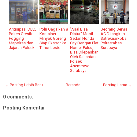
Antisipasi DBD,
Polri Gagalkan 8
"Asal Bisa
Seorang Servis
Polres Gresik
Kontainer
Diatur" Mobil
AC Ditangkap
Fogging
Minyak Goreng
Sedan Honda
Satreknarkoba
Mapolres dan
Siap Ekspor ke
City Dengan Plat
Polrestabes
Jajaran Polsek
Timor Leste
Nomer Palsu,
Surabaya
Bisa Dilepaskan
Oleh Satlantas
Polsek
Asemrowo
Surabaya
← Posting Lebih Baru
Beranda
Posting Lama →
0 comments:
Posting Komentar