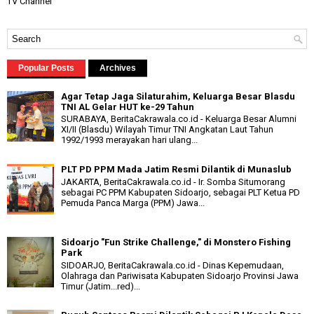
TV Channel
Popular Posts
Archives
Agar Tetap Jaga Silaturahim, Keluarga Besar Blasdu
TNI AL Gelar HUT ke-29 Tahun
SURABAYA, BeritaCakrawala.co.id - Keluarga Besar Alumni
XI/II (Blasdu) Wilayah Timur TNI Angkatan Laut Tahun
1992/1993 merayakan hari ulang...
PLT PD PPM Mada Jatim Resmi Dilantik di Munaslub
JAKARTA, BeritaCakrawala.co.id - Ir. Somba Situmorang
sebagai PC PPM Kabupaten Sidoarjo, sebagai PLT Ketua PD
Pemuda Panca Marga (PPM) Jawa...
Sidoarjo "Fun Strike Challenge," di Monstero Fishing
Park
SIDOARJO, BeritaCakrawala.co.id - Dinas Kepemudaan,
Olahraga dan Pariwisata Kabupaten Sidoarjo Provinsi Jawa
Timur (Jatim...red)...