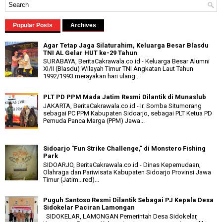
Popular Posts
Archives
Agar Tetap Jaga Silaturahim, Keluarga Besar Blasdu
TNI AL Gelar HUT ke-29 Tahun
SURABAYA, BeritaCakrawala.co.id - Keluarga Besar Alumni
XI/II (Blasdu) Wilayah Timur TNI Angkatan Laut Tahun
1992/1993 merayakan hari ulang...
PLT PD PPM Mada Jatim Resmi Dilantik di Munaslub
JAKARTA, BeritaCakrawala.co.id - Ir. Somba Situmorang
sebagai PC PPM Kabupaten Sidoarjo, sebagai PLT Ketua PD
Pemuda Panca Marga (PPM) Jawa...
Sidoarjo "Fun Strike Challenge," di Monstero Fishing
Park
SIDOARJO, BeritaCakrawala.co.id - Dinas Kepemudaan,
Olahraga dan Pariwisata Kabupaten Sidoarjo Provinsi Jawa
Timur (Jatim...red)...
Puguh Santoso Resmi Dilantik Sebagai PJ Kepala Desa
Sidokelar Paciran Lamongan
SIDOKELAR, LAMONGAN Pemerintah Desa Sidokelar,