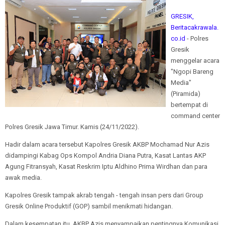
GRESIK,
Beritacakrawala.
co.id
- Polres
Gresik
menggelar acara
"Ngopi Bareng
Media"
(Piramida)
bertempat di
command center
Polres Gresik Jawa Timur. Kamis (24/11/2022).
Hadir dalam acara tersebut Kapolres Gresik AKBP Mochamad Nur Azis
didampingi Kabag Ops Kompol Andria Diana Putra, Kasat Lantas AKP
Agung Fitransyah, Kasat Reskrim Iptu Aldhino Prima Wirdhan dan para
awak media.
Kapolres Gresik tampak akrab tengah - tengah insan pers dari Group
Gresik Online Produktif (GOP) sambil menikmati hidangan.
Dalam kesempatan itu, AKBP Azis menyampaikan pentingnya Komunikasi