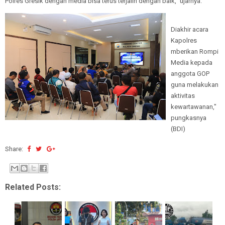
Polres Gresik dengan media bisa terus terjalin dengan baik,” ujarnya.
Diakhir acara
Kapolres
mberikan Rompi
Media kepada
anggota GOP
guna melakukan
aktivitas
kewartawanan,"
pungkasnya
(BDI)
Share:
Related Posts: