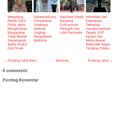
Menjelang
Satresnarkoba
Kapolres Gresik
Intimidasi dan
Pemilu 2024
Polrestabes
Bersama
Kekerasan
Polda Jatim
Surabaya,
Forkopimda
Terhadap
Menghimbau
Berhasil
Peringati Hari
Jurnalis kembali
Masyarakat
Ungkap
Lahir Pancasila
Terjadi, GOP
Tidak Mudah
Pengedaran
kecam dan
Terpengaruh
Narkoba
Minta Aparat
Berita Hoaks
Bertindak Tegas
Dan Fitnah
Tangkap Pelaku
← Posting Lebih Baru
Beranda
Posting Lama →
0 comments:
Posting Komentar