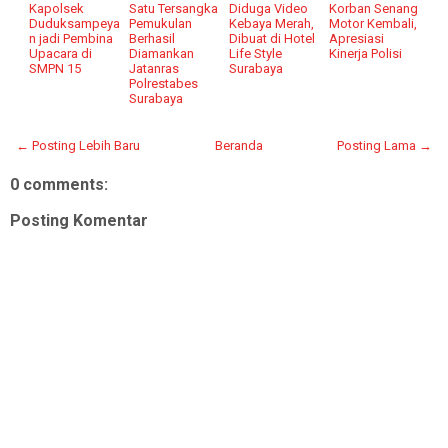
Kapolsek
Satu Tersangka
Diduga Video
Korban Senang
Duduksampeya
Pemukulan
Kebaya Merah,
Motor Kembali,
n jadi Pembina
Berhasil
Dibuat di Hotel
Apresiasi
Upacara di
Diamankan
Life Style
Kinerja Polisi
SMPN 15
Jatanras
Surabaya
Polrestabes
Surabaya
← Posting Lebih Baru
Beranda
Posting Lama →
0 comments:
Posting Komentar