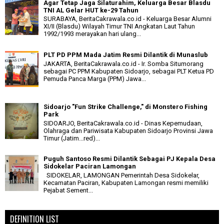
Agar Tetap Jaga Silaturahim, Keluarga Besar Blasdu
TNI AL Gelar HUT ke-29 Tahun
SURABAYA, BeritaCakrawala.co.id - Keluarga Besar Alumni
XI/II (Blasdu) Wilayah Timur TNI Angkatan Laut Tahun
1992/1993 merayakan hari ulang...
PLT PD PPM Mada Jatim Resmi Dilantik di Munaslub
JAKARTA, BeritaCakrawala.co.id - Ir. Somba Situmorang
sebagai PC PPM Kabupaten Sidoarjo, sebagai PLT Ketua PD
Pemuda Panca Marga (PPM) Jawa...
Sidoarjo "Fun Strike Challenge," di Monstero Fishing
Park
SIDOARJO, BeritaCakrawala.co.id - Dinas Kepemudaan,
Olahraga dan Pariwisata Kabupaten Sidoarjo Provinsi Jawa
Timur (Jatim...red)...
Puguh Santoso Resmi Dilantik Sebagai PJ Kepala Desa
Sidokelar Paciran Lamongan
SIDOKELAR, LAMONGAN Pemerintah Desa Sidokelar,
Kecamatan Paciran, Kabupaten Lamongan resmi memiliki
Pejabat Sement...
DEFINITION LIST