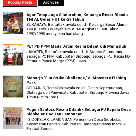
Popular Posts
Archives
Agar Tetap Jaga Silaturahim, Keluarga Besar Blasdu
TNI AL Gelar HUT ke-29 Tahun
SURABAYA, BeritaCakrawala.co.id - Keluarga Besar Alumni
XI/II (Blasdu) Wilayah Timur TNI Angkatan Laut Tahun
1992/1993 merayakan hari ulang...
PLT PD PPM Mada Jatim Resmi Dilantik di Munaslub
JAKARTA, BeritaCakrawala.co.id - Ir. Somba Situmorang
sebagai PC PPM Kabupaten Sidoarjo, sebagai PLT Ketua PD
Pemuda Panca Marga (PPM) Jawa...
Sidoarjo "Fun Strike Challenge," di Monstero Fishing
Park
SIDOARJO, BeritaCakrawala.co.id - Dinas Kepemudaan,
Olahraga dan Pariwisata Kabupaten Sidoarjo Provinsi Jawa
Timur (Jatim...red)...
Puguh Santoso Resmi Dilantik Sebagai PJ Kepala Desa
Sidokelar Paciran Lamongan
SIDOKELAR, LAMONGAN Pemerintah Desa Sidokelar,
Kecamatan Paciran, Kabupaten Lamongan resmi memiliki
Pejabat Sement...