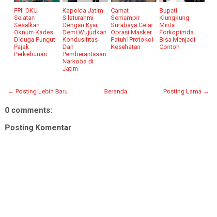
FPII OKU
Kapolda Jatim
Camat
Bupati
Selatan
Silaturahmi
Semampir
Klungkung
Sesalkan
Dengan Kyai,
Surabaya Gelar
Minta
Oknum Kades
Demi Wujudkan
Oprasi Masker
Forkopimda
Diduga Pungut
Kondusifitas
Patuhi Protokol
Bisa Menjadi
Pajak
Dan
Kesehatan
Contoh
Perkebunan
Pemberantasan
Narkoba di
Jatim
← Posting Lebih Baru
Beranda
Posting Lama →
0 comments:
Posting Komentar