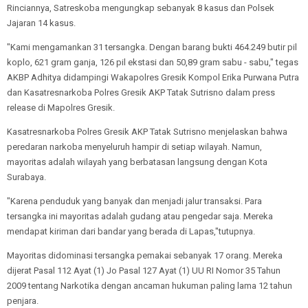
Rinciannya, Satreskoba mengungkap sebanyak 8 kasus dan Polsek
Jajaran 14 kasus.
"Kami mengamankan 31 tersangka. Dengan barang bukti 464.249 butir pil
koplo, 621 gram ganja, 126 pil ekstasi dan 50,89 gram sabu - sabu," tegas
AKBP Adhitya didampingi Wakapolres Gresik Kompol Erika Purwana Putra
dan Kasatresnarkoba Polres Gresik AKP Tatak Sutrisno dalam press
release di Mapolres Gresik.
Kasatresnarkoba Polres Gresik AKP Tatak Sutrisno menjelaskan bahwa
peredaran narkoba menyeluruh hampir di setiap wilayah. Namun,
mayoritas adalah wilayah yang berbatasan langsung dengan Kota
Surabaya.
"Karena penduduk yang banyak dan menjadi jalur transaksi. Para
tersangka ini mayoritas adalah gudang atau pengedar saja. Mereka
mendapat kiriman dari bandar yang berada di Lapas,"tutupnya.
Mayoritas didominasi tersangka pemakai sebanyak 17 orang. Mereka
dijerat Pasal 112 Ayat (1) Jo Pasal 127 Ayat (1) UU RI Nomor 35 Tahun
2009 tentang Narkotika dengan ancaman hukuman paling lama 12 tahun
penjara.