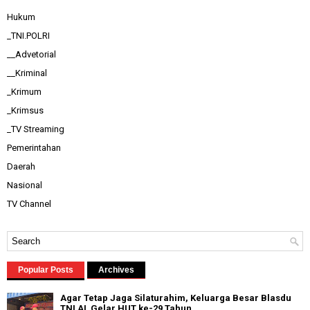
Hukum
_TNI.POLRI
__Advetorial
__Kriminal
_Krimum
_Krimsus
_TV Streaming
Pemerintahan
Daerah
Nasional
TV Channel
Popular Posts
Archives
Agar Tetap Jaga Silaturahim, Keluarga Besar Blasdu
TNI AL Gelar HUT ke-29 Tahun