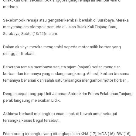
dilakukan oleh sekelompok anggota geng remaja ini sempat viral di
medsos.
Sekelompok remaja atau gengster kembali berulah di Surabaya. Mereka
menyerang sekolompok pemuda di Jalan Bulak Kali Tinjang Baru,
Surabaya, Sabtu (13/12)malam.
Dalam aksinya mereka mengambil sepeda motor milik korban yang
ditinggal di lokasi.
Beberapa remaja membawa senjata tajam (sajam) berlari mengejar
korban dan temannya yang sedang nongkrong. Alhasil, korban bersama
temannya berlarian dan salah satu tersangka mengambil motor korban.
Dengan cepat tanggap Unit Jatanras Satreskrim Polres Pelabuhan Tanjung
perak langsung melakukan Lidik.
Akhirnya berhasil menangkap enam anak di bawah umur sebagai
tersangka kasus begal tersebut.
Enam orang tersangka yang ditangkap ialah KNA (17), MDS (16), BW (16),