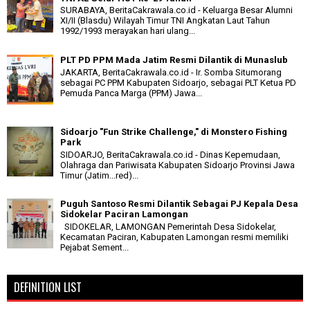
SURABAYA, BeritaCakrawala.co.id - Keluarga Besar Alumni
XI/II (Blasdu) Wilayah Timur TNI Angkatan Laut Tahun
1992/1993 merayakan hari ulang...
PLT PD PPM Mada Jatim Resmi Dilantik di Munaslub
JAKARTA, BeritaCakrawala.co.id - Ir. Somba Situmorang
sebagai PC PPM Kabupaten Sidoarjo, sebagai PLT Ketua PD
Pemuda Panca Marga (PPM) Jawa...
Sidoarjo "Fun Strike Challenge," di Monstero Fishing
Park
SIDOARJO, BeritaCakrawala.co.id - Dinas Kepemudaan,
Olahraga dan Pariwisata Kabupaten Sidoarjo Provinsi Jawa
Timur (Jatim...red)...
Puguh Santoso Resmi Dilantik Sebagai PJ Kepala Desa
Sidokelar Paciran Lamongan
SIDOKELAR, LAMONGAN Pemerintah Desa Sidokelar,
Kecamatan Paciran, Kabupaten Lamongan resmi memiliki
Pejabat Sement...
DEFINITION LIST