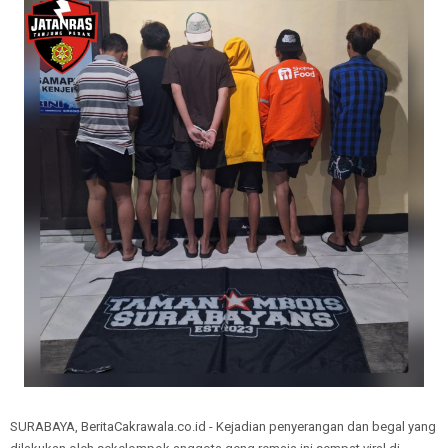
SURABAYA, BeritaCakrawala.co.id - Kejadian penyerangan dan begal yang