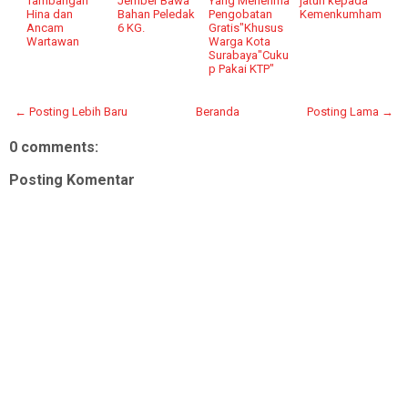
Tambangan
Jember Bawa
Yang Menerima
jatuh kepada
Hina dan
Bahan Peledak
Pengobatan
Kemenkumham
Ancam
6 KG.
Gratis"Khusus
Wartawan
Warga Kota
Surabaya"Cuku
p Pakai KTP"
← Posting Lebih Baru
Beranda
Posting Lama →
0 comments:
Posting Komentar