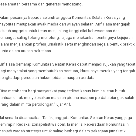
keselamatan bersama dan generasi mendatang.
Dalam pesannya kepada seluruh anggota Komunitas Selatan Keras yang
mayoritas merupakan awak media dari wilayah selatan, Arif Tiasa mengajak
eluruh anggota untuk terus menjunjung tinggi nilai kebersamaan dan
semangat saling tolong-menolong. Ia juga menekankan pentingnya kejujuran
alam menjalankan profesi jurnalistik serta menghindari segala bentuk praktik
dusta dalam urusan pekerjaan.
rif Tiasa berharap Komunitas Selatan Keras dapat menjadi rujukan yang tepat
bagi masyarakat yang membutuhkan bantuan, khususnya mereka yang tengah
menghadapi persoalan hukum pidana maupun perdata.
Bisa membantu bagi masyarakat yang terlibat kasus kriminal atau butuh
bantuan untuk menyelesaikan masalah pidana maupun perdata biar gak salah
rang dalam minta pertolongan,” ujar Arif.
Hal senada disampaikan Taufik, anggota Komunitas Selatan Keras yang juga
Pemimpin Redaksi zonapetistiwa.com. Ia menilai keberadaan komunitas ini
enjadi wadah strategis untuk saling berbagi dalam pekerjaan jurnalistik