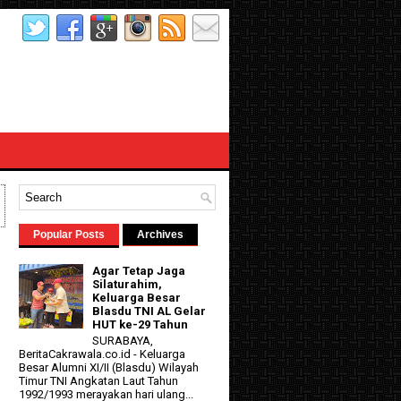
Popular Posts
Archives
Agar Tetap Jaga
Silaturahim,
Keluarga Besar
Blasdu TNI AL Gelar
HUT ke-29 Tahun
SURABAYA,
BeritaCakrawala.co.id - Keluarga
Besar Alumni XI/II (Blasdu) Wilayah
Timur TNI Angkatan Laut Tahun
1992/1993 merayakan hari ulang...