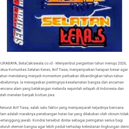
SURABAYA, BetaCakrawala.co.id - Menyambut pergantian tahun menuju 2026,
Ketua Komunitas Selatan Keras, Arif Tiasa, menyampaikan harapan besar agar
tahun mendatang menjadi momentum perbaikan dibandingkan tahun-tahun
sebelumnya. Ia menegaskan pentingnya keselamatan bangsa dari ancaman
bencana alam yang belakangan melanda sejumlah wilayah di Indonesia dan
elah menelan banyak korban jiwa.
enurut Arif Tiasa, salah satu faktor yang memperparah terjadinya bencana
alam adalah maraknya penebangan hutan liar yang dilakukan oleh oknum tidak
ertanggung jawab. Kondisi tersebut dinilai sebagai peringatan serius bagi
eluruh elemen bangsa agar lebih peduli terhadap kelestarian lingkungan demi