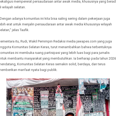
sekaligus mempererat persaudaraan antar awak media, khususnya yang berad
i wilayah selatan.
Dengan adanya komunitas ini kita bisa saling sering dalam pekerjaan juga
ebih erat untuk menjalin persaudaraan antar awak media khususnya wilayah
elatan,” jelas Taufik.
Sementara itu, Rudi, Wakil Pemimpin Redaksi media jawapes.com yang juga
anggota Komunitas Selatan Keras, turut menambahkan bahwa terbentuknya
omunitas ini membuka ruang partisipasi yang lebih luas bagi para jurnalis
untuk membantu masyarakat yang membutuhkan. Ia berharap pada tahun 2026
mendatang, Komunitas Selatan Keras semakin solid, berdaya, dan terus
memberikan manfaat nyata bagi publik.