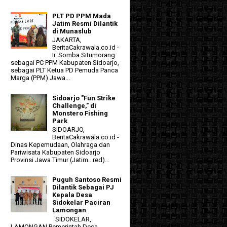
PLT PD PPM Mada
Jatim Resmi Dilantik
di Munaslub
JAKARTA,
BeritaCakrawala.co.id -
Ir. Somba Situmorang
sebagai PC PPM Kabupaten Sidoarjo,
sebagai PLT Ketua PD Pemuda Panca
Marga (PPM) Jawa...
Sidoarjo "Fun Strike
Challenge," di
Monstero Fishing
Park
SIDOARJO,
BeritaCakrawala.co.id -
Dinas Kepemudaan, Olahraga dan
Pariwisata Kabupaten Sidoarjo
Provinsi Jawa Timur (Jatim...red)...
Puguh Santoso Resmi
Dilantik Sebagai PJ
Kepala Desa
Sidokelar Paciran
Lamongan
SIDOKELAR,
LAMONGAN Pemerintah Desa