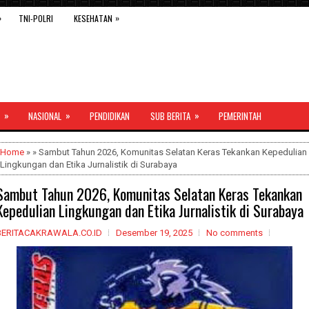
»
»
TNI-POLRI
KESEHATAN
»
»
»
NASIONAL
PENDIDIKAN
SUB BERITA
PEMERINTAH
Home
» » Sambut Tahun 2026, Komunitas Selatan Keras Tekankan Kepedulian
Lingkungan dan Etika Jurnalistik di Surabaya
Sambut Tahun 2026, Komunitas Selatan Keras Tekankan
Kepedulian Lingkungan dan Etika Jurnalistik di Surabaya
BERITACAKRAWALA.CO.ID
Desember 19, 2025
No comments