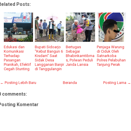
Related Posts:
Edukasi dan
Bupati Sidoarjo
Bertugas
Penjaga Warung
Komunikasi
"Kebut Bangun 6
Sebagai
di Ciduk Oleh
Terhadap
Kisdam" Saat
Bhabinkamtibma
Satnarkoba
Pasangan
Sidak Desa
s, Polwan Peduli
Polres Pelabuhan
Pranikah, Efektif
Langganan Banjir
Janda Lansia
Tanjung Perak
Cegah Stunting
di Tanggulangin
← Posting Lebih Baru
Beranda
Posting Lama →
0 comments:
Posting Komentar