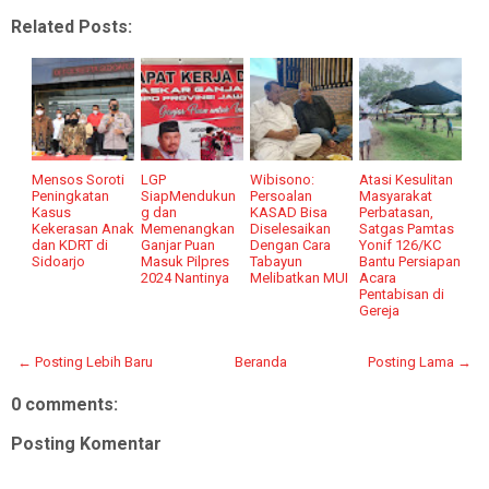
Related Posts:
Mensos Soroti
LGP
Wibisono:
Atasi Kesulitan
Peningkatan
SiapMendukun
Persoalan
Masyarakat
Kasus
g dan
KASAD Bisa
Perbatasan,
Kekerasan Anak
Memenangkan
Diselesaikan
Satgas Pamtas
dan KDRT di
Ganjar Puan
Dengan Cara
Yonif 126/KC
Sidoarjo
Masuk Pilpres
Tabayun
Bantu Persiapan
2024 Nantinya
Melibatkan MUI
Acara
Pentabisan di
Gereja
← Posting Lebih Baru
Beranda
Posting Lama →
0 comments:
Posting Komentar