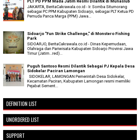
PLT PD PPM Mada Jatim Resmi Dilantik di Munaslub
JAKARTA, BeritaCakrawala.co.id - Ir. Somba Situmorang
sebagai PC PPM Kabupaten Sidoarjo, sebagai PLT Ketua PD
Pemuda Panca Marga (PPM) Jawa...
Sidoarjo "Fun Strike Challenge," di Monstero Fishing
Park
SIDOARJO, BeritaCakrawala.co.id - Dinas Kepemudaan,
Olahraga dan Pariwisata Kabupaten Sidoarjo Provinsi Jawa
Timur (Jatim...red)...
Puguh Santoso Resmi Dilantik Sebagai PJ Kepala Desa
Sidokelar Paciran Lamongan
SIDOKELAR, LAMONGAN Pemerintah Desa Sidokelar,
Kecamatan Paciran, Kabupaten Lamongan resmi memiliki
Pejabat Sement...
DEFINITION LIST
UNORDERED LIST
SUPPORT