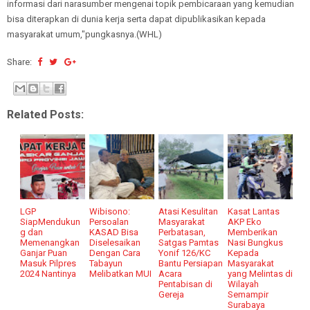
informasi dari narasumber mengenai topik pembicaraan yang kemudian
bisa diterapkan di dunia kerja serta dapat dipublikasikan kepada
masyarakat umum,"pungkasnya.(WHL)
Share:
Related Posts:
LGP
Wibisono:
Atasi Kesulitan
Kasat Lantas
SiapMendukun
Persoalan
Masyarakat
AKP Eko
g dan
KASAD Bisa
Perbatasan,
Memberikan
Memenangkan
Diselesaikan
Satgas Pamtas
Nasi Bungkus
Ganjar Puan
Dengan Cara
Yonif 126/KC
Kepada
Masuk Pilpres
Tabayun
Bantu Persiapan
Masyarakat
2024 Nantinya
Melibatkan MUI
Acara
yang Melintas di
Pentabisan di
Wilayah
Gereja
Semampir
Surabaya