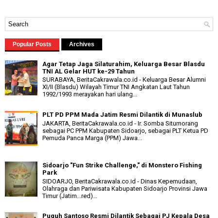
Popular Posts
Archives
Agar Tetap Jaga Silaturahim, Keluarga Besar Blasdu
TNI AL Gelar HUT ke-29 Tahun
SURABAYA, BeritaCakrawala.co.id - Keluarga Besar Alumni
XI/II (Blasdu) Wilayah Timur TNI Angkatan Laut Tahun
1992/1993 merayakan hari ulang...
PLT PD PPM Mada Jatim Resmi Dilantik di Munaslub
JAKARTA, BeritaCakrawala.co.id - Ir. Somba Situmorang
sebagai PC PPM Kabupaten Sidoarjo, sebagai PLT Ketua PD
Pemuda Panca Marga (PPM) Jawa...
Sidoarjo "Fun Strike Challenge," di Monstero Fishing
Park
SIDOARJO, BeritaCakrawala.co.id - Dinas Kepemudaan,
Olahraga dan Pariwisata Kabupaten Sidoarjo Provinsi Jawa
Timur (Jatim...red)...
Puguh Santoso Resmi Dilantik Sebagai PJ Kepala Desa