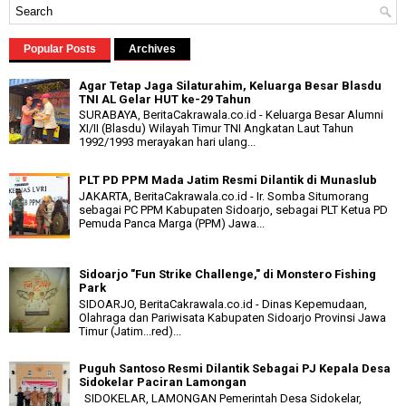
Popular Posts
Archives
Agar Tetap Jaga Silaturahim, Keluarga Besar Blasdu
TNI AL Gelar HUT ke-29 Tahun
SURABAYA, BeritaCakrawala.co.id - Keluarga Besar Alumni
XI/II (Blasdu) Wilayah Timur TNI Angkatan Laut Tahun
1992/1993 merayakan hari ulang...
PLT PD PPM Mada Jatim Resmi Dilantik di Munaslub
JAKARTA, BeritaCakrawala.co.id - Ir. Somba Situmorang
sebagai PC PPM Kabupaten Sidoarjo, sebagai PLT Ketua PD
Pemuda Panca Marga (PPM) Jawa...
Sidoarjo "Fun Strike Challenge," di Monstero Fishing
Park
SIDOARJO, BeritaCakrawala.co.id - Dinas Kepemudaan,
Olahraga dan Pariwisata Kabupaten Sidoarjo Provinsi Jawa
Timur (Jatim...red)...
Puguh Santoso Resmi Dilantik Sebagai PJ Kepala Desa
Sidokelar Paciran Lamongan
SIDOKELAR, LAMONGAN Pemerintah Desa Sidokelar,