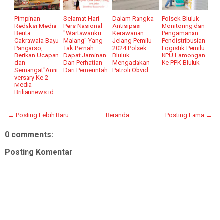
Pimpinan
Selamat Hari
Dalam Rangka
Polsek Bluluk
Redaksi Media
Pers Nasional
Antisipasi
Monitoring dan
Berita
"Wartawanku
Kerawanan
Pengamanan
Cakrawala Bayu
Malang" Yang
Jelang Pemilu
Pendistribusian
Pangarso,
Tak Pernah
2024 Polsek
Logistik Pemilu
Berikan Ucapan
Dapat Jaminan
Bluluk
KPU Lamongan
dan
Dan Perhatian
Mengadakan
Ke PPK Bluluk
Semangat"Anni
Dari Pemerintah.
Patroli Obvid
versary Ke 2
Media
Briliannews.id
← Posting Lebih Baru
Beranda
Posting Lama →
0 comments:
Posting Komentar