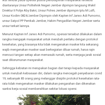
Ikut terlibat pada operasi yustisi pendisiplinan masyarakat tersebut
diantaranya Unsur Politehnik Negeri Jember dipimpin langsung Wakil
Direktur II Polije Aby Bakri, Unsur Polres Jember dipimpin Iptu M Lutfi,
Unsur Kodim 0824/Jember Dipimpin oleh Kapten Inf Jarwo Adi Purnomo,
unsur Satpol PP Pemkab Jember, Hakim Pengadilan Negeri Jember serta
unsur terkait lainnya.
Menurut Kapten Inf Jarwo Adi Purnomo, operasi tersebut dilakukan dalam
rangka mengajak masyarakat untuk merubah perilaku dengan protokol
kesehatan, yang biasanya kita tidak mengenakan masker kita sekarang
wajib mengenakan masker saat berkegiatan diluar rumah, harus rajin
mencuci tangan setiap akan memasuki rumah, serta menjaga jarak sosial
saat dikerumunan masyarakat.
Sehingga kebiatan ini merupakan bagian dari terapi kepada masyarakat
untuk merubah kebiasaan diri, dalam rangka mencegah penyebaran covid
19, sebanyak 83 orang yang melanggar disiplin protokol kesehatan rata-
rata tidak mengenakan masker dilakukan pengarahan dan dikenakan
sanksi kerja sosial membersihkan sekitar lokasi opersi.