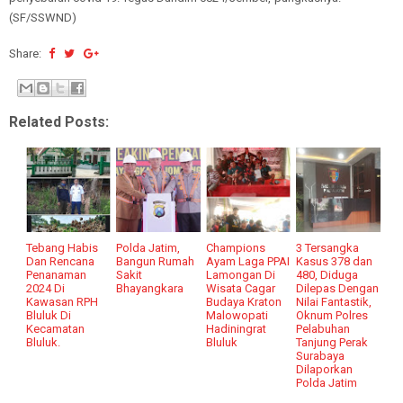
(SF/SSWND)
Share:
Related Posts:
Tebang Habis
Polda Jatim,
Champions
3 Tersangka
Dan Rencana
Bangun Rumah
Ayam Laga PPAI
Kasus 378 dan
Penanaman
Sakit
Lamongan Di
480, Diduga
2024 Di
Bhayangkara
Wisata Cagar
Dilepas Dengan
Kawasan RPH
Budaya Kraton
Nilai Fantastik,
Bluluk Di
Malowopati
Oknum Polres
Kecamatan
Hadiningrat
Pelabuhan
Bluluk.
Bluluk
Tanjung Perak
Surabaya
Dilaporkan
Polda Jatim