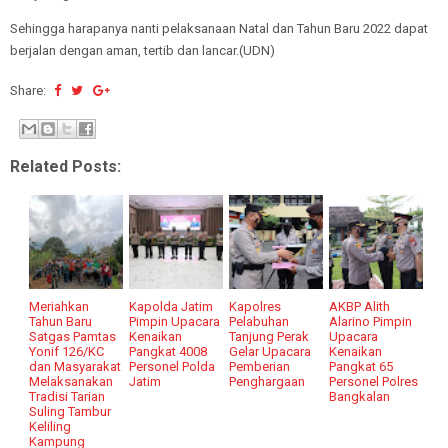
Sehingga harapanya nanti pelaksanaan Natal dan Tahun Baru 2022 dapat
berjalan dengan aman, tertib dan lancar.(UDN)
Share:
Related Posts:
Meriahkan
Kapolda Jatim
Kapolres
AKBP Alith
Tahun Baru
Pimpin Upacara
Pelabuhan
Alarino Pimpin
Satgas Pamtas
Kenaikan
Tanjung Perak
Upacara
Yonif 126/KC
Pangkat 4008
Gelar Upacara
Kenaikan
dan Masyarakat
Personel Polda
Pemberian
Pangkat 65
Melaksanakan
Jatim
Penghargaan
Personel Polres
Tradisi Tarian
Bangkalan
Suling Tambur
Keliling
Kampung