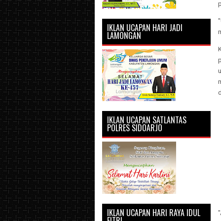
p
"
IKLAN UCAPAN HARI JADI
LAMONGAN
K
p
d
IKLAN UCAPAN SATLANTAS
POLRES SIDOARJO
IKLAN UCAPAN HARI RAYA IDUL
"
FITRI