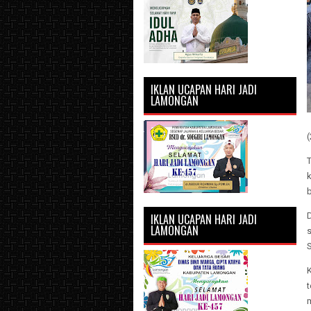
IKLAN UCAPAN HARI JADI
LAMONGAN
(
T
k
b
D
IKLAN UCAPAN HARI JADI
LAMONGAN
s
t