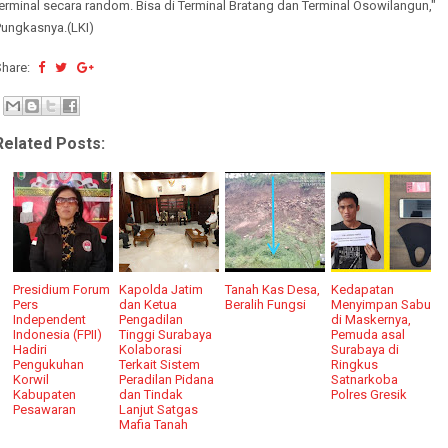
erminal secara random. Bisa di Terminal Bratang dan Terminal Osowilangun,"
Pungkasnya.(LKI)
Share:
Related Posts:
Presidium Forum
Kapolda Jatim
Tanah Kas Desa,
Kedapatan
Pers
dan Ketua
Beralih Fungsi
Menyimpan Sabu
Independent
Pengadilan
di Maskernya,
Indonesia (FPII)
Tinggi Surabaya
Pemuda asal
Hadiri
Kolaborasi
Surabaya di
Pengukuhan
Terkait Sistem
Ringkus
Korwil
Peradilan Pidana
Satnarkoba
Kabupaten
dan Tindak
Polres Gresik
Pesawaran
Lanjut Satgas
Mafia Tanah