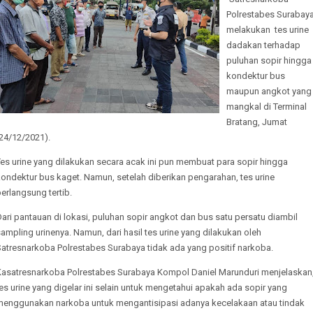
Polrestabes Surabay
melakukan tes urine
dadakan terhadap
puluhan sopir hingga
kondektur bus
maupun angkot yang
mangkal di Terminal
Bratang, Jumat
24/12/2021).
es urine yang dilakukan secara acak ini pun membuat para sopir hingga
ondektur bus kaget. Namun, setelah diberikan pengarahan, tes urine
erlangsung tertib.
ari pantauan di lokasi, puluhan sopir angkot dan bus satu persatu diambil
ampling urinenya. Namun, dari hasil tes urine yang dilakukan oleh
Satresnarkoba Polrestabes Surabaya tidak ada yang positif narkoba.
Kasatresnarkoba Polrestabes Surabaya Kompol Daniel Marunduri menjelaskan
es urine yang digelar ini selain untuk mengetahui apakah ada sopir yang
menggunakan narkoba untuk mengantisipasi adanya kecelakaan atau tindak