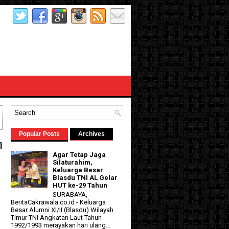
Popular Posts
Archives
h
Agar Tetap Jaga
Silaturahim,
Keluarga Besar
Blasdu TNI AL Gelar
HUT ke-29 Tahun
SURABAYA,
BeritaCakrawala.co.id - Keluarga
Besar Alumni XI/II (Blasdu) Wilayah
d
Timur TNI Angkatan Laut Tahun
1992/1993 merayakan hari ulang...