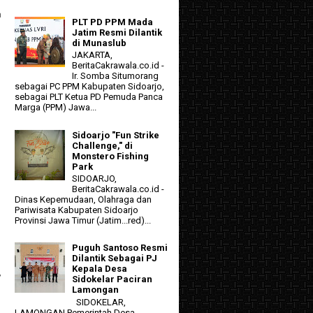
a
PLT PD PPM Mada
Jatim Resmi Dilantik
di Munaslub
JAKARTA,
BeritaCakrawala.co.id -
Ir. Somba Situmorang
sebagai PC PPM Kabupaten Sidoarjo,
sebagai PLT Ketua PD Pemuda Panca
Marga (PPM) Jawa...
Sidoarjo "Fun Strike
Challenge," di
Monstero Fishing
Park
SIDOARJO,
BeritaCakrawala.co.id -
Dinas Kepemudaan, Olahraga dan
Pariwisata Kabupaten Sidoarjo
Provinsi Jawa Timur (Jatim...red)...
Puguh Santoso Resmi
Dilantik Sebagai PJ
Kepala Desa
,
Sidokelar Paciran
Lamongan
SIDOKELAR,
LAMONGAN Pemerintah Desa