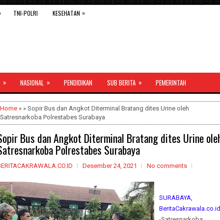
»
»
TNI-POLRI
KESEHATAN
»
»
»
NASIONAL
PENDIDIKAN
SUB BERITA
PEMERINTAH
Home
» » Sopir Bus dan Angkot Diterminal Bratang dites Urine oleh
Satresnarkoba Polrestabes Surabaya
Sopir Bus dan Angkot Diterminal Bratang dites Urine ole
Satresnarkoba Polrestabes Surabaya
BERITACAKRAWALA.CO.ID
Desember 24, 2021
No comments
SURABAYA,
BeritaCakrawala.co.i
-Satresnarkoba