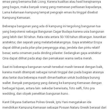
emas yang bernama Bak Liong. Karena kualitas atau hasil kerajinannya
yang bagus, maka banyak orang yang memesan perhiasan kepadanya.
Lama kelamaan kampung tempat pengrajin emas itu tinggal disebut
Kampung Kemasan.
Beberapa bangunan yang ada di kampung ini tergolong bangunan tua
yang berpotensi sebagai Bangunan Cagar Budaya karena usia bangunan
yang lebih dari 50 tahun. Rata-rata antara 50-100 tahun dibangun. keunikan
arsitektur, dan sejarah yang melatarbelakanginya. Gaya arsitektur Eropa
dapat dilihat pada pilar-pilar penyangga atap, jendela dan pintu relatif
besar, serta ornamen pada dinding pilaster. Sedangkan gaya arsitektur
Cina dapat dilihat pada atap dan pemakaian warna serba merah.
Saat ini beberapa bangunan rumah tersebut masih terawat dengan baik,
karena masih ditempati sebagai rumah tinggal dan pada bagian atasnya
atau lantai dua beberapa masih dimanfaatkan untuk budidaya burung
wallet. Banyak pengunjung yang datang ke kampung Kemasan dengan
berbagai tujuan, antara lain: sekedar berwisata, foto selfi, foto pra
wedding, dan obyek penelitian bangunan kuno.
Kanit Dikyasa Satlantas Polres Gresik, Iptu Yani mengatakan ide
mendirikan Kampung Kemasan sebagai Posyan Nataru Gresik berasal dari