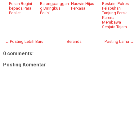
Pesan Begini
Balongpanggan
Haswin Hijau
Reskrim Polres
kepada Para
g Diringkus
Perkasa
Pelabuhan
Pesilat
Polisi
Tanjung Perak
Karena
Membawa
Senjata Tajam
← Posting Lebih Baru
Beranda
Posting Lama →
0 comments:
Posting Komentar