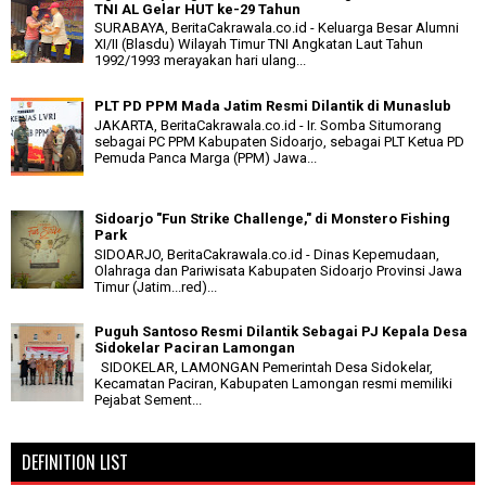
TNI AL Gelar HUT ke-29 Tahun
SURABAYA, BeritaCakrawala.co.id - Keluarga Besar Alumni
XI/II (Blasdu) Wilayah Timur TNI Angkatan Laut Tahun
1992/1993 merayakan hari ulang...
PLT PD PPM Mada Jatim Resmi Dilantik di Munaslub
JAKARTA, BeritaCakrawala.co.id - Ir. Somba Situmorang
sebagai PC PPM Kabupaten Sidoarjo, sebagai PLT Ketua PD
Pemuda Panca Marga (PPM) Jawa...
Sidoarjo "Fun Strike Challenge," di Monstero Fishing
Park
SIDOARJO, BeritaCakrawala.co.id - Dinas Kepemudaan,
Olahraga dan Pariwisata Kabupaten Sidoarjo Provinsi Jawa
Timur (Jatim...red)...
Puguh Santoso Resmi Dilantik Sebagai PJ Kepala Desa
Sidokelar Paciran Lamongan
SIDOKELAR, LAMONGAN Pemerintah Desa Sidokelar,
Kecamatan Paciran, Kabupaten Lamongan resmi memiliki
Pejabat Sement...
DEFINITION LIST