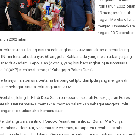
Polri tahun 2002 tela
19 mengabdi untuk
negeri. Mereka dilant
menjadi Bhayangkara
negara 23 Desember
ahun 2002 silam.
i Polres Gresik, leting Bintara Polri angkatan 2002 atau akrab disebut leting
TNT ini tercatat sebanyak 60 anggota. Bahkan ada yang melanjutkan jenjang
arier di Akademi Kepolisian (Akpol), yang kini berpangkat Ajun Komisaris
Polisi (AKP) menjabat sebagai Kabagops Polres Gresik.
Serta sejumlah perwira pertama berpangkat Iptu dan Ipda yang mengawali
arier sebagai Bintara Polri angkatan 2002.
iketahui, leting TTNT di Kota Santri tersebar di seluruh Polsek jajaran Polres
Gresik. Hari ini mereka memaknai momen pelantikan sebagai anggota Polri
dengan melakukan aksi kemanusiaan.
endatangi para santri di Pondok Pesantren Tahfidzul Qur'an A'la Nuriyah,
Kelurahan Sidomukti, Kecamatan Kebomas, Kabupaten Gresik. Disambut
lantunan sholawat Ta'dzhimul Qiyam diiringi hadrah menambah nuansa Islami d