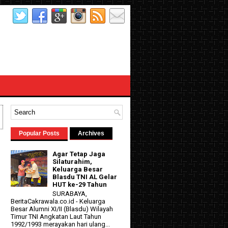
Popular Posts
Archives
Agar Tetap Jaga
Silaturahim,
Keluarga Besar
Blasdu TNI AL Gelar
HUT ke-29 Tahun
SURABAYA,
BeritaCakrawala.co.id - Keluarga
Besar Alumni XI/II (Blasdu) Wilayah
Timur TNI Angkatan Laut Tahun
1992/1993 merayakan hari ulang...