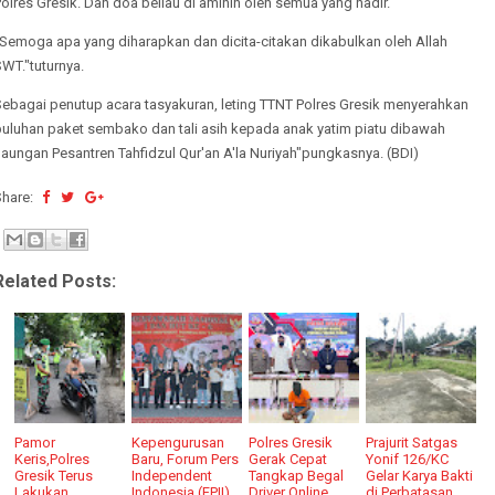
olres Gresik. Dan doa beliau di aminin oleh semua yang hadir.
"Semoga apa yang diharapkan dan dicita-citakan dikabulkan oleh Allah
WT."tuturnya.
Sebagai penutup acara tasyakuran, leting TTNT Polres Gresik menyerahkan
puluhan paket sembako dan tali asih kepada anak yatim piatu dibawah
aungan Pesantren Tahfidzul Qur'an A'la Nuriyah"pungkasnya. (BDI)
Share:
Related Posts:
Pamor
Kepengurusan
Polres Gresik
Prajurit Satgas
Keris,Polres
Baru, Forum Pers
Gerak Cepat
Yonif 126/KC
Gresik Terus
Independent
Tangkap Begal
Gelar Karya Bakti
Lakukan
Indonesia (FPII)
Driver Online
di Perbatasan