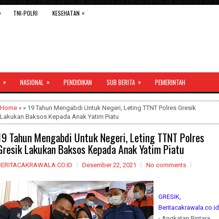
»
»
TNI-POLRI
KESEHATAN
»
»
»
NASIONAL
PENDIDIKAN
SUB BERITA
PEMERINTAH
Home
» » 19 Tahun Mengabdi Untuk Negeri, Leting TTNT Polres Gresik
Lakukan Baksos Kepada Anak Yatim Piatu
19 Tahun Mengabdi Untuk Negeri, Leting TTNT Polres
Gresik Lakukan Baksos Kepada Anak Yatim Piatu
BERITACAKRAWALA.CO.ID
Desember 22, 2021
No comments
GRESIK,
Beritacakrawala.co.id
- Angkatan Bintara