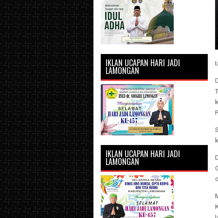
IKLAN UCAPAN HARI JADI
t
LAMONGAN
D
T
k
k
IKLAN UCAPAN HARI JADI
D
LAMONGAN
M