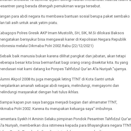
pesantren yang berada ditengah pemukiman warga tersebut.
Tangan para abdi negara itu membawa bantuan sosial berupa paket sembako
an tali asih untuk anak yatim piatu.
Kabagops Polres Gresik AKP Imam Mustolih, SH, SIK, M.Si dilokasi Baksos
mengatakan bersyukur bisa mengawali karier di Kepolisian Negara Republik
Indonesia melalui Dikmaba Polri 2002.Rabu (22/12/2021)
Sebaik baik manusia bukan karena dilihat pangkat dan jabatan, akan tetapi
eberapa besar kita bisa bermanfaat bagi orang orang disekitar kita. Itu yang
endasari niat kami datang ke Ponpes Tahfidzul Qur'an A'la Nuriyah."ujarnya.
lumni Akpol 2008 itu juga mengajak leting TTNT di Kota Santri untuk
menjalankan amanah sebagai abdi negara, melindungi, mengayomi dan
elindungi masyarakat dengan hati tulus ikhlas.
"Sampai kapan pun saya bangga menjadi bagian dari almamater TTNT,
Dikmaba Polri 2002. Karena itu merupakan keluarga saya" imbuhnya.
Sementara Syekh H Aminin Selaku pimpinan Pondok Pesantren Tahfidzul Qur'a
A'la Nuriyah, memberikan doa istimewa kepada para Bhayangkara negara TTN