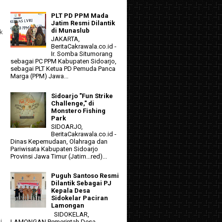
h
PLT PD PPM Mada
Jatim Resmi Dilantik
di Munaslub
ik
JAKARTA,
BeritaCakrawala.co.id -
Ir. Somba Situmorang
sebagai PC PPM Kabupaten Sidoarjo,
sebagai PLT Ketua PD Pemuda Panca
Marga (PPM) Jawa...
Sidoarjo "Fun Strike
Challenge," di
Monstero Fishing
Park
SIDOARJO,
BeritaCakrawala.co.id -
Dinas Kepemudaan, Olahraga dan
Pariwisata Kabupaten Sidoarjo
Provinsi Jawa Timur (Jatim...red)...
Puguh Santoso Resmi
Dilantik Sebagai PJ
Kepala Desa
Sidokelar Paciran
Lamongan
SIDOKELAR,
i
LAMONGAN Pemerintah Desa