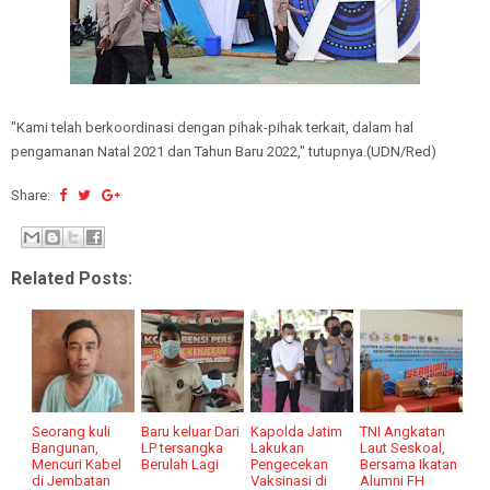
"Kami telah berkoordinasi dengan pihak-pihak terkait, dalam hal
pengamanan Natal 2021 dan Tahun Baru 2022," tutupnya.(UDN/Red)
Share:
Related Posts:
Seorang kuli
Baru keluar Dari
Kapolda Jatim
TNI Angkatan
Bangunan,
LP tersangka
Lakukan
Laut Seskoal,
Mencuri Kabel
Berulah Lagi
Pengecekan
Bersama Ikatan
di Jembatan
Vaksinasi di
Alumni FH