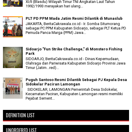
XI/II (Blasdu) Wilayah Timur TNI Angkatan Laut Tahun
1992/1993 merayakan hari ulang...
PLT PD PPM Mada Jatim Resmi Dilantik di Munaslub
JAKARTA, BeritaCakrawala.co.id - Ir. Somba Situmorang
sebagai PC PPM Kabupaten Sidoarjo, sebagai PLT Ketua PD
Pemuda Panca Marga (PPM) Jawa...
Sidoarjo "Fun Strike Challenge," di Monstero Fishing
Park
SIDOARJO, BeritaCakrawala.co.id - Dinas Kepemudaan,
Olahraga dan Pariwisata Kabupaten Sidoarjo Provinsi Jawa
Timur (Jatim...red)...
Puguh Santoso Resmi Dilantik Sebagai PJ Kepala Desa
Sidokelar Paciran Lamongan
SIDOKELAR, LAMONGAN Pemerintah Desa Sidokelar,
Kecamatan Paciran, Kabupaten Lamongan resmi memiliki
Pejabat Sement...
DEFINITION LIST
UNORDERED LIST