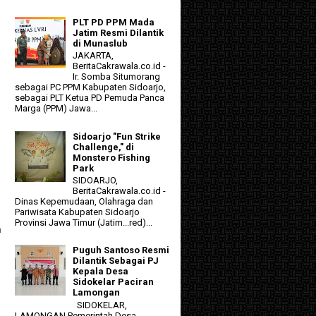
PLT PD PPM Mada
Jatim Resmi Dilantik
di Munaslub
JAKARTA,
BeritaCakrawala.co.id -
Ir. Somba Situmorang
sebagai PC PPM Kabupaten Sidoarjo,
sebagai PLT Ketua PD Pemuda Panca
Marga (PPM) Jawa...
Sidoarjo "Fun Strike
Challenge," di
Monstero Fishing
Park
SIDOARJO,
BeritaCakrawala.co.id -
Dinas Kepemudaan, Olahraga dan
Pariwisata Kabupaten Sidoarjo
Provinsi Jawa Timur (Jatim...red)...
n
Puguh Santoso Resmi
Dilantik Sebagai PJ
Kepala Desa
Sidokelar Paciran
Lamongan
SIDOKELAR,
LAMONGAN Pemerintah Desa