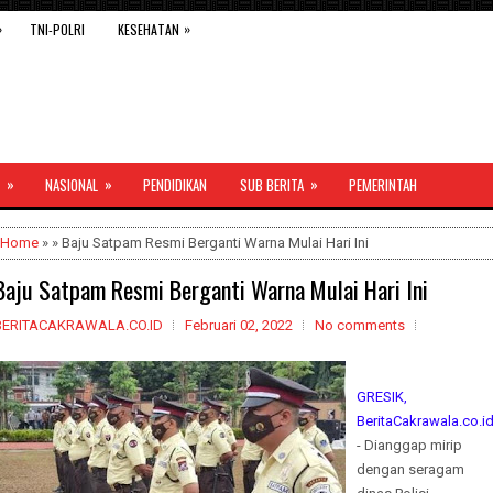
»
»
TNI-POLRI
KESEHATAN
»
»
»
NASIONAL
PENDIDIKAN
SUB BERITA
PEMERINTAH
Home
» » Baju Satpam Resmi Berganti Warna Mulai Hari Ini
Baju Satpam Resmi Berganti Warna Mulai Hari Ini
BERITACAKRAWALA.CO.ID
Februari 02, 2022
No comments
GRESIK,
BeritaCakrawala.co.i
- Dianggap mirip
dengan seragam