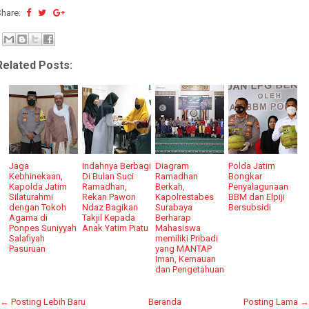
Share:
Related Posts:
Jaga
Indahnya Berbagi
Diagram
Polda Jatim
Kebhinekaan,
Di Bulan Suci
Ramadhan
Bongkar
Kapolda Jatim
Ramadhan,
Berkah,
Penyalagunaan
Silaturahmi
Rekan Pawon
Kapolrestabes
BBM dan Elpiji
dengan Tokoh
Ndaz Bagikan
Surabaya
Bersubsidi
Agama di
Takjil Kepada
Berharap
Ponpes Suniyyah
Anak Yatim Piatu
Mahasiswa
Salafiyah
memiliki Pribadi
Pasuruan
yang MANTAP
Iman, Kemauan
dan Pengetahuan
← Posting Lebih Baru
Beranda
Posting Lama →