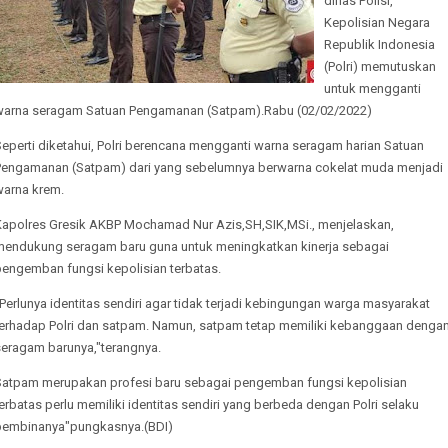
dinas Polisi,
Kepolisian Negara
Republik Indonesia
(Polri) memutuskan
untuk mengganti
warna seragam Satuan Pengamanan (Satpam).Rabu (02/02/2022)
eperti diketahui, Polri berencana mengganti warna seragam harian Satuan
Pengamanan (Satpam) dari yang sebelumnya berwarna cokelat muda menjadi
warna krem.
Kapolres Gresik AKBP Mochamad Nur Azis,SH,SIK,MSi., menjelaskan,
mendukung seragam baru guna untuk meningkatkan kinerja sebagai
pengemban fungsi kepolisian terbatas.
Perlunya identitas sendiri agar tidak terjadi kebingungan warga masyarakat
terhadap Polri dan satpam. Namun, satpam tetap memiliki kebanggaan denga
seragam barunya,"terangnya.
Satpam merupakan profesi baru sebagai pengemban fungsi kepolisian
erbatas perlu memiliki identitas sendiri yang berbeda dengan Polri selaku
pembinanya"pungkasnya.(BDI)