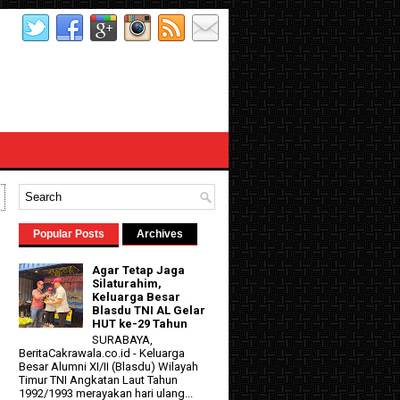
Popular Posts
Archives
Agar Tetap Jaga
Silaturahim,
Keluarga Besar
Blasdu TNI AL Gelar
HUT ke-29 Tahun
SURABAYA,
d
BeritaCakrawala.co.id - Keluarga
Besar Alumni XI/II (Blasdu) Wilayah
Timur TNI Angkatan Laut Tahun
1992/1993 merayakan hari ulang...