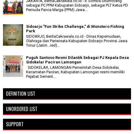
JAKARTA, BeritaCakrawala.co.id - Ir. Somba Situmorang
sebagai PC PPM Kabupaten Sidoarjo, sebagai PLT Ketua PD
Pemuda Panca Marga (PPM) Jawa...
Sidoarjo "Fun Strike Challenge," di Monstero Fishing
Park
SIDOARJO, BeritaCakrawala.co.id - Dinas Kepemudaan,
Olahraga dan Pariwisata Kabupaten Sidoarjo Provinsi Jawa
Timur (Jatim...red)...
Puguh Santoso Resmi Dilantik Sebagai PJ Kepala Desa
Sidokelar Paciran Lamongan
SIDOKELAR, LAMONGAN Pemerintah Desa Sidokelar,
Kecamatan Paciran, Kabupaten Lamongan resmi memiliki
Pejabat Sement...
DEFINITION LIST
UNORDERED LIST
SUPPORT