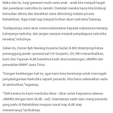
Maka dari itu, bagi generasi muda serta anak - anak kita menjadi target
dari peredaran narkotika itu sendiri. Disitulah mereka harus kita lindungi
kemudian dibina dan diarahkan serta dibimbing melalui proses
Rehabilitasi. Agar tidak lagi menjadi korban akan narkotika,"katanya.
"Kedepannya, kami akan mensosialisasikan kepada mahasiswa tentang
bahayanya narkoba, dan jangan sampai menjadi penyalaguna narkotika
tersebut,"imbuhnya.
Selain itu, Owner Ajib Neneng Kusama Dadari A.Md didampingi Ketua
penanggung jawab operasional H.R Suryanto, SH, MH menambahkan,
kami dari Yayasan AJIB berterima kasih atas kedatangan JAMAN dan
perwakilan BNNP Jawa Timur.
"Dengan kedatangan kali ini, agar kami bisa bersinergi untuk mencegah
penyalahgunaan Narkotika seperti pecandu. Kita harus selamatkan serta
di sembuhkan,"tegasnya.
"Oleh karena itu kami membuka lebar - lebar untuk kerjasama relawan
JAMAN dengan kami (AJIB...red). Seandainya salah satu orang pecandu
yang perlu di Rehabilitasi maupun rawat inap AJIB siap
menerimanya,"tambahnya.