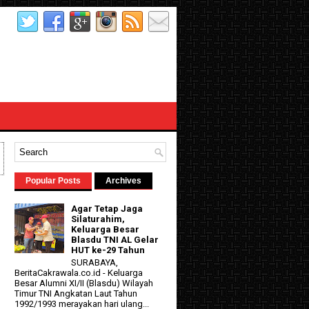
Popular Posts
Archives
Agar Tetap Jaga
Silaturahim,
Keluarga Besar
Blasdu TNI AL Gelar
HUT ke-29 Tahun
SURABAYA,
BeritaCakrawala.co.id - Keluarga
Besar Alumni XI/II (Blasdu) Wilayah
d
Timur TNI Angkatan Laut Tahun
1992/1993 merayakan hari ulang...