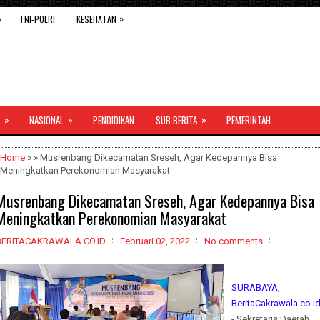
»
»
TNI-POLRI
KESEHATAN
»
»
»
NASIONAL
PENDIDIKAN
SUB BERITA
PEMERINTAH
Home
» » Musrenbang Dikecamatan Sreseh, Agar Kedepannya Bisa
Meningkatkan Perekonomian Masyarakat
Musrenbang Dikecamatan Sreseh, Agar Kedepannya Bisa
Meningkatkan Perekonomian Masyarakat
BERITACAKRAWALA.CO.ID
Februari 02, 2022
No comments
SURABAYA,
BeritaCakrawala.co.i
- Sekretaris Daerah