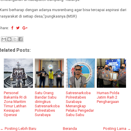
"Kami berharap dengan adanya musrenbang agar bisa tercapai aspirasi dari
masyarakat di setiap desa,"pungkasnya.(MSR)
Share:
Related Posts:
Personel
Satu Orang
Satresnarkoba
Humas Polda
Bakamla RI di
Bandar Sabu
Polrestabes
Jatim Raih 2
Zona Maritim
diringkus
Surabaya
Penghargaan
Timur Latihan
Satresnarkoba
Menangkap
Kesiapan
Polrestabes
Pelaku Pengedar
Operasi
Surabaya
Sabu Sabu
← Posting Lebih Baru
Beranda
Posting Lama →