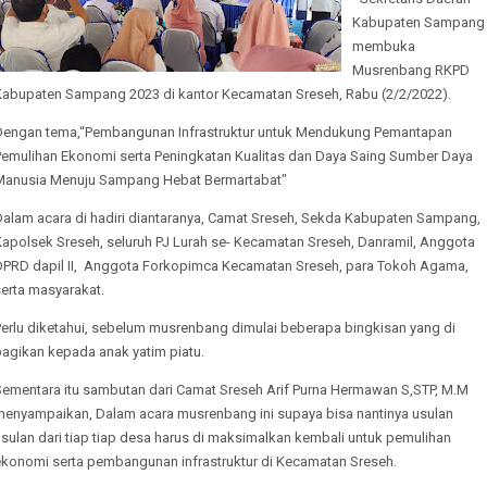
Kabupaten Sampang
membuka
Musrenbang RKPD
Kabupaten Sampang 2023 di kantor Kecamatan Sreseh, Rabu (2/2/2022).
Dengan tema,“Pembangunan Infrastruktur untuk Mendukung Pemantapan
Pemulihan Ekonomi serta Peningkatan Kualitas dan Daya Saing Sumber Daya
Manusia Menuju Sampang Hebat Bermartabat"
Dalam acara di hadiri diantaranya, Camat Sreseh, Sekda Kabupaten Sampang,
Kapolsek Sreseh, seluruh PJ Lurah se- Kecamatan Sreseh, Danramil, Anggota
DPRD dapil II, Anggota Forkopimca Kecamatan Sreseh, para Tokoh Agama,
erta masyarakat.
Perlu diketahui, sebelum musrenbang dimulai beberapa bingkisan yang di
bagikan kepada anak yatim piatu.
Sementara itu sambutan dari Camat Sreseh Arif Purna Hermawan S,STP, M.M
menyampaikan, Dalam acara musrenbang ini supaya bisa nantinya usulan
sulan dari tiap tiap desa harus di maksimalkan kembali untuk pemulihan
ekonomi serta pembangunan infrastruktur di Kecamatan Sreseh.