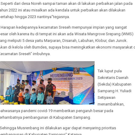
 Seperti dari desa Noreh sampai taman akan di lakukan perbaikan jalan pada
ahun 2022 ini atau misalkan ada kendala untuk perbaikan akan dilakukan
bertahap hingga 2023 nantinya"tegasnya.
" Harapan kedepannya kecamatan Sreseh mempunyai impian yang sangat
besar oleh karena itu di tempat ini akan ada Wisata Mangrove Srepang (WMS)
ang meliputi 5 desa yaitu Marparan, Disanah, Labuhan, Klobur, dan Junok.
Akan di kelola oleh Bumdes, supaya bisa meningkatkan ekonomi masyarakat d
Kecamatan Sreseh" imbuhnya.
Tak luput pula
Sekretaris Daerah
(Sekda) Kabupaten
Sampang H. Yuliadi
Setiyawan
menambahkan,
bahwasanya pandemi covid-19 memberikan pengaruh besar pada
terhambatnya pembangunan di Kabupaten Sampang.
"Sehingga Musrenbang ini dilakukan agar dapat menyaring prioritas
pembangunan di Kabupaten Sampang" Katanya.