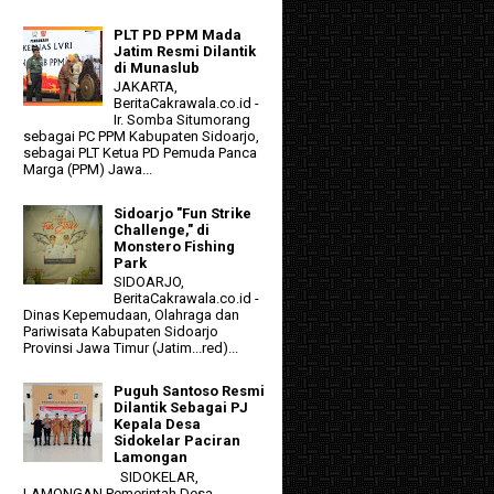
PLT PD PPM Mada
Jatim Resmi Dilantik
di Munaslub
JAKARTA,
BeritaCakrawala.co.id -
Ir. Somba Situmorang
sebagai PC PPM Kabupaten Sidoarjo,
sebagai PLT Ketua PD Pemuda Panca
Marga (PPM) Jawa...
Sidoarjo "Fun Strike
Challenge," di
Monstero Fishing
Park
SIDOARJO,
BeritaCakrawala.co.id -
Dinas Kepemudaan, Olahraga dan
Pariwisata Kabupaten Sidoarjo
Provinsi Jawa Timur (Jatim...red)...
Puguh Santoso Resmi
Dilantik Sebagai PJ
Kepala Desa
Sidokelar Paciran
Lamongan
SIDOKELAR,
LAMONGAN Pemerintah Desa