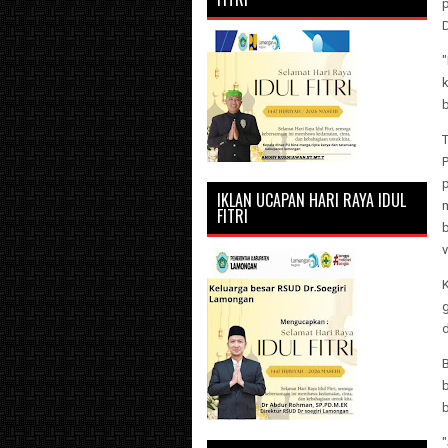
D
k
P
IKLAN UCAPAN HARI RAYA IDUL
FITRI
v
g
d
b
b
"