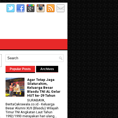
Popular Posts
Archives
Agar Tetap Jaga
Silaturahim,
Keluarga Besar
Blasdu TNI AL Gelar
HUT ke-29 Tahun
SURABAYA,
BeritaCakrawala.co.id - Keluarga
Besar Alumni XI/II (Blasdu) Wilayah
d
Timur TNI Angkatan Laut Tahun
1992/1993 merayakan hari ulang...
r