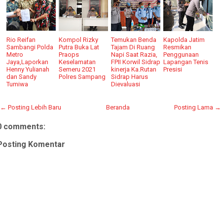
Rio Reifan
Kompol Rizky
Temukan Benda
Kapolda Jatim
Sambangi Polda
Putra Buka Lat
Tajam Di Ruang
Resmikan
Metro
Praops
Napi Saat Razia,
Penggunaan
Jaya,Laporkan
Keselamatan
FPII Korwil Sidrap
Lapangan Tenis
Henny Yulianah
Semeru 2021
kinerja Ka.Rutan
Presisi
dan Sandy
Polres Sampang
Sidrap Harus
Tumiwa
Dievaluasi
← Posting Lebih Baru
Beranda
Posting Lama →
0 comments:
Posting Komentar