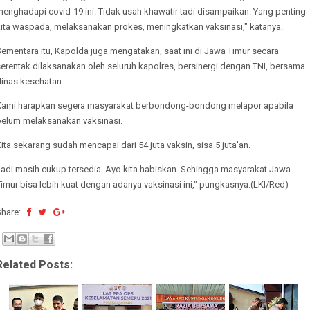
enghadapi covid-19 ini. Tidak usah khawatir tadi disampaikan. Yang penting
kita waspada, melaksanakan prokes, meningkatkan vaksinasi," katanya.
ementara itu, Kapolda juga mengatakan, saat ini di Jawa Timur secara
erentak dilaksanakan oleh seluruh kapolres, bersinergi dengan TNI, bersama
dinas kesehatan.
Kami harapkan segera masyarakat berbondong-bondong melapor apabila
belum melaksanakan vaksinasi.
ita sekarang sudah mencapai dari 54 juta vaksin, sisa 5 juta'an.
Jadi masih cukup tersedia. Ayo kita habiskan. Sehingga masyarakat Jawa
imur bisa lebih kuat dengan adanya vaksinasi ini," pungkasnya.(LKI/Red)
Share:
Related Posts: