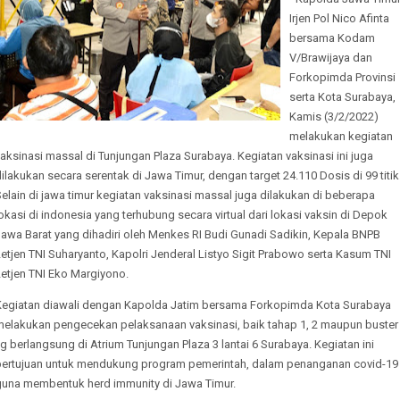
Irjen Pol Nico Afinta
bersama Kodam
V/Brawijaya dan
Forkopimda Provinsi
serta Kota Surabaya,
Kamis (3/2/2022)
melakukan kegiatan
aksinasi massal di Tunjungan Plaza Surabaya. Kegiatan vaksinasi ini juga
ilakukan secara serentak di Jawa Timur, dengan target 24.110 Dosis di 99 titik
elain di jawa timur kegiatan vaksinasi massal juga dilakukan di beberapa
okasi di indonesia yang terhubung secara virtual dari lokasi vaksin di Depok
awa Barat yang dihadiri oleh Menkes RI Budi Gunadi Sadikin, Kepala BNPB
etjen TNI Suharyanto, Kapolri Jenderal Listyo Sigit Prabowo serta Kasum TNI
etjen TNI Eko Margiyono.
Kegiatan diawali dengan Kapolda Jatim bersama Forkopimda Kota Surabaya
melakukan pengecekan pelaksanaan vaksinasi, baik tahap 1, 2 maupun buster
g berlangsung di Atrium Tunjungan Plaza 3 lantai 6 Surabaya. Kegiatan ini
bertujuan untuk mendukung program pemerintah, dalam penanganan covid-19
guna membentuk herd immunity di Jawa Timur.