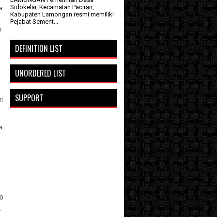
Sidokelar, Kecamatan Paciran,
a
Kabupaten Lamongan resmi memiliki
Pejabat Sement...
h
DEFINITION LIST
UNORDERED LIST
SUPPORT
ri
a
00
,