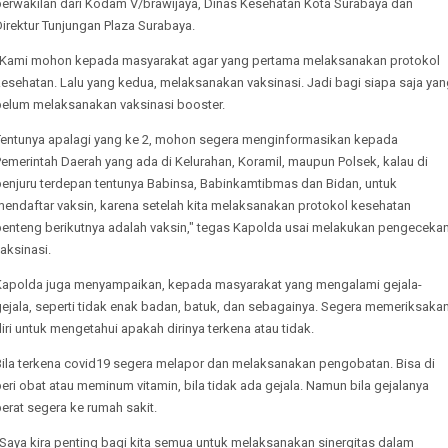
perwakilan dari Kodam V/brawijaya, Dinas Kesehatan Kota Surabaya dan
irektur Tunjungan Plaza Surabaya.
"Kami mohon kepada masyarakat agar yang pertama melaksanakan protokol
esehatan. Lalu yang kedua, melaksanakan vaksinasi. Jadi bagi siapa saja ya
belum melaksanakan vaksinasi booster.
Tentunya apalagi yang ke 2, mohon segera menginformasikan kepada
emerintah Daerah yang ada di Kelurahan, Koramil, maupun Polsek, kalau di
penjuru terdepan tentunya Babinsa, Babinkamtibmas dan Bidan, untuk
mendaftar vaksin, karena setelah kita melaksanakan protokol kesehatan
benteng berikutnya adalah vaksin," tegas Kapolda usai melakukan pengeceka
aksinasi.
Kapolda juga menyampaikan, kepada masyarakat yang mengalami gejala-
ejala, seperti tidak enak badan, batuk, dan sebagainya. Segera memeriksaka
iri untuk mengetahui apakah dirinya terkena atau tidak.
Bila terkena covid19 segera melapor dan melaksanakan pengobatan. Bisa di
eri obat atau meminum vitamin, bila tidak ada gejala. Namun bila gejalanya
erat segera ke rumah sakit.
Saya kira penting bagi kita semua untuk melaksanakan sinergitas dalam