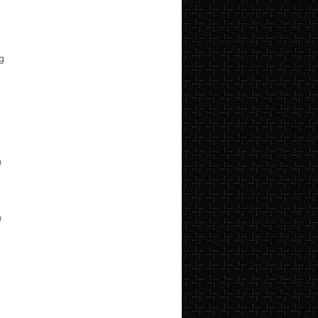
ng
n
n