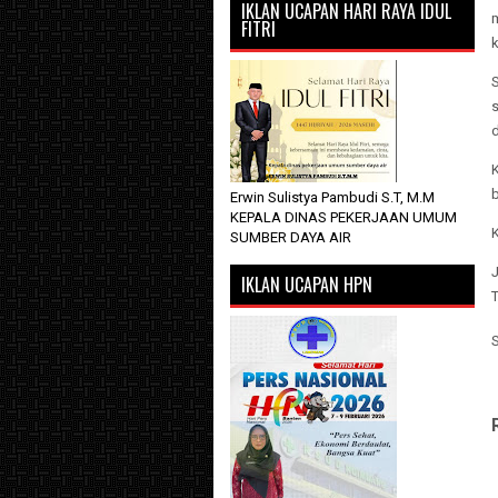
IKLAN UCAPAN HARI RAYA IDUL
m
FITRI
S
s
Erwin Sulistya Pambudi S.T, M.M
KEPALA DINAS PEKERJAAN UMUM
K
SUMBER DAYA AIR
IKLAN UCAPAN HPN
T