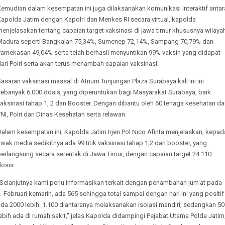
Kemudian dalam kesempatan ini juga dilaksanakan komunikasi interaktif antar
apolda Jatim dengan Kapolri dan Menkes RI secara virtual, kapolda
enjelasakan tentang capaian target vaksinasi di jawa timur khususnya wilaya
Madura seperti Bangkalan 75,34%, Sumenep 72,14%, Sampang 70,79% dan
Pamekasan 49,04% serta telah berhasil menyuntikan 99% vaksin yang didapat
ari Polri serta akan terus menambah capaian vaksinasi.
asaran vaksinasi massal di Atrium Tunjungan Plaza Surabaya kali ini ini
sebanyak 6.000 dosis, yang diperuntukan bagi Masyarakat Surabaya, baik
aksinasi tahap 1, 2 dan Booster. Dengan dibantu oleh 60 tenaga kesehatan da
NI, Polri dan Dinas Kesehatan serta relawan.
alam kesempatan ini, Kapolda Jatim Irjen Pol Nico Afinta menjelaskan, kepad
wak media sedikitnya ada 99 titik vaksinasi tahap 1,2 dan booster, yang
berlangsung secara serentak di Jawa Timur, dengan capaian target 24.110
dosis.
"Selanjutnya kami perlu informasikan terkait dengan penambahan jum'at pada
 Februari kemarin, ada 565 sehingga total sampai dengan hari ini yang positif
da 2000 lebih. 1.100 diantaranya melaksanakan isolasi mandiri, sedangkan 5
ebih ada di rumah sakit," jelas Kapolda didampingi Pejabat Utama Polda Jatim