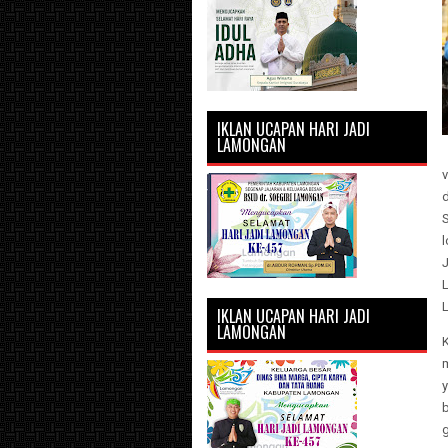
IKLAN UCAPAN HARI JADI
LAMONGAN
v
d
S
l
J
L
L
IKLAN UCAPAN HARI JADI
LAMONGAN
y