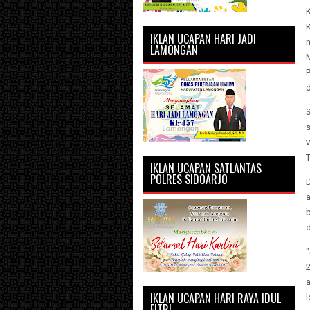
K
IKLAN UCAPAN HARI JADI
m
LAMONGAN
d
S
v
T
IKLAN UCAPAN SATLANTAS
POLRES SIDOARJO
D
a
2
a
IKLAN UCAPAN HARI RAYA IDUL
l
FITRI