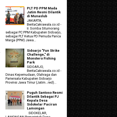
PLT PD PPM Mada
Jatim Resmi Dilantik
di Munaslub
JAKARTA,
BeritaCakrawala.co.id -
Ir. Somba Situmorang
sebagai PC PPM Kabupaten Sidoarjo,
sebagai PLT Ketua PD Pemuda Panca
Marga (PPM) Jawa...
Sidoarjo "Fun Strike
.
Challenge," di
Monstero Fishing
Park
SIDOARJO,
BeritaCakrawala.co.id -
Dinas Kepemudaan, Olahraga dan
Pariwisata Kabupaten Sidoarjo
Provinsi Jawa Timur (Jatim...red)...
Puguh Santoso Resmi
Dilantik Sebagai PJ
Kepala Desa
Sidokelar Paciran
Lamongan
SIDOKELAR,
LAMONGAN Pemerintah Desa