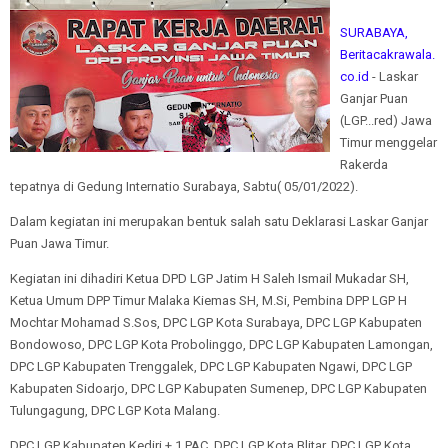
SURABAYA,
Beritacakrawala.
co.id
- Laskar
Ganjar Puan
(LGP...red) Jawa
Timur menggelar
Rakerda
tepatnya di Gedung Internatio Surabaya, Sabtu( 05/01/2022).
Dalam kegiatan ini merupakan bentuk salah satu Deklarasi Laskar Ganjar
Puan Jawa Timur.
Kegiatan ini dihadiri Ketua DPD LGP Jatim H Saleh Ismail Mukadar SH,
Ketua Umum DPP Timur Malaka Kiemas SH, M.Si, Pembina DPP LGP H
Mochtar Mohamad S.Sos, DPC LGP Kota Surabaya, DPC LGP Kabupaten
Bondowoso, DPC LGP Kota Probolinggo, DPC LGP Kabupaten Lamongan,
DPC LGP Kabupaten Trenggalek, DPC LGP Kabupaten Ngawi, DPC LGP
Kabupaten Sidoarjo, DPC LGP Kabupaten Sumenep, DPC LGP Kabupaten
Tulungagung, DPC LGP Kota Malang.
DPC LGP Kabupaten Kediri + 1 PAC, DPC LGP Kota Blitar, DPC LGP Kota