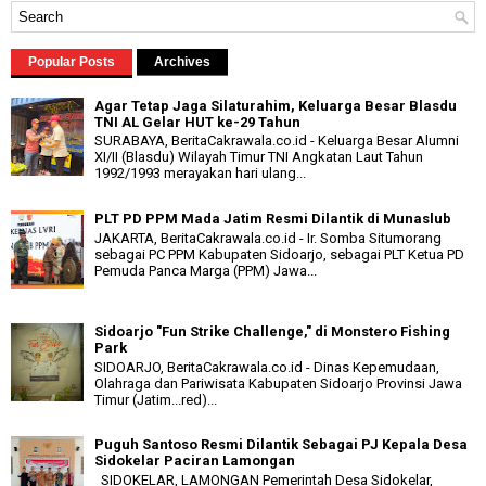
Popular Posts
Archives
Agar Tetap Jaga Silaturahim, Keluarga Besar Blasdu
TNI AL Gelar HUT ke-29 Tahun
SURABAYA, BeritaCakrawala.co.id - Keluarga Besar Alumni
XI/II (Blasdu) Wilayah Timur TNI Angkatan Laut Tahun
1992/1993 merayakan hari ulang...
PLT PD PPM Mada Jatim Resmi Dilantik di Munaslub
JAKARTA, BeritaCakrawala.co.id - Ir. Somba Situmorang
sebagai PC PPM Kabupaten Sidoarjo, sebagai PLT Ketua PD
Pemuda Panca Marga (PPM) Jawa...
Sidoarjo "Fun Strike Challenge," di Monstero Fishing
Park
SIDOARJO, BeritaCakrawala.co.id - Dinas Kepemudaan,
Olahraga dan Pariwisata Kabupaten Sidoarjo Provinsi Jawa
Timur (Jatim...red)...
Puguh Santoso Resmi Dilantik Sebagai PJ Kepala Desa
Sidokelar Paciran Lamongan
SIDOKELAR, LAMONGAN Pemerintah Desa Sidokelar,