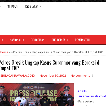
»
»
TNI-POLRI
KESEHATAN
»
»
»
NASIONAL
PENDIDIKAN
SUB BERITA
PEMERINTAH
Home
» » Polres Gresik Ungkap Kasus Curanmor yang Beraksi di Empat TKP
Polres Gresik Ungkap Kasus Curanmor yang Beraksi di
Empat TKP
BERITACAKRAWALA.CO.ID
November 30, 2022
No comments
GRESIK,
Beritacakrawala.co.id
- Para pelaku