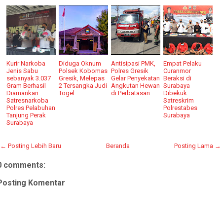
Kurir Narkoba
Diduga Oknum
Antisipasi PMK,
Empat Pelaku
Jenis Sabu
Polsek Kobomas
Polres Gresik
Curanmor
sebanyak 3.037
Gresik, Melepas
Gelar Penyekatan
Beraksi di
Gram Berhasil
2 Tersangka Judi
Angkutan Hewan
Surabaya
Diamankan
Togel
di Perbatasan
Dibekuk
Satresnarkoba
Satreskrim
Polres Pelabuhan
Polrestabes
Tanjung Perak
Surabaya
Surabaya
← Posting Lebih Baru
Beranda
Posting Lama →
0 comments:
Posting Komentar