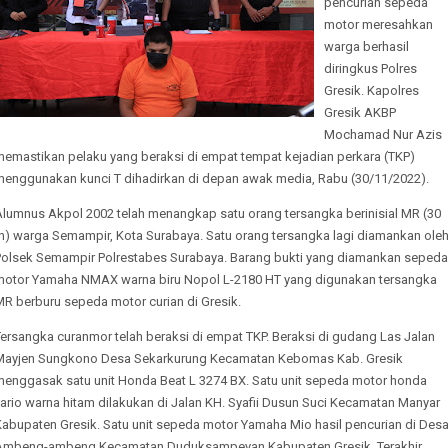
pencurian sepeda
motor meresahkan
warga berhasil
diringkus Polres
Gresik. Kapolres
Gresik AKBP
Mochamad Nur Azis
memastikan pelaku yang beraksi di empat tempat kejadian perkara (TKP)
menggunakan kunci T dihadirkan di depan awak media, Rabu (30/11/2022).
Alumnus Akpol 2002 telah menangkap satu orang tersangka berinisial MR (30
th) warga Semampir, Kota Surabaya. Satu orang tersangka lagi diamankan ole
Polsek Semampir Polrestabes Surabaya. Barang bukti yang diamankan sepeda
motor Yamaha NMAX warna biru Nopol L-2180 HT yang digunakan tersangka
MR berburu sepeda motor curian di Gresik.
ersangka curanmor telah beraksi di empat TKP. Beraksi di gudang Las Jalan
Mayjen Sungkono Desa Sekarkurung Kecamatan Kebomas Kab. Gresik
menggasak satu unit Honda Beat L 3274 BX. Satu unit sepeda motor honda
ario warna hitam dilakukan di Jalan KH. Syafii Dusun Suci Kecamatan Manyar
Kabupaten Gresik. Satu unit sepeda motor Yamaha Mio hasil pencurian di Des
Ambeng-ambeng Kecamatan Duduksampeyan Kabupaten Gresik. Terakhir