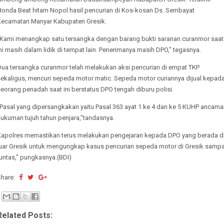
Honda Beat hitam Nopol hasil pencurian di Kos-kosan Ds. Sembayat
Kecamatan Manyar Kabupaten Gresik.
"Kami menangkap satu tersangka dengan barang bukti saranan curanmor saat
ni masih dalam lidik di tempat lain. Penerimanya masih DPO," tegasnya.
Dua tersangka curanmor telah melakukan aksi pencurian di empat TKP
sekaligus, mencuri sepeda motor matic. Sepeda motor curiannya dijual kepad
eorang penadah saat ini berstatus DPO tengah diburu polisi.
"Pasal yang dipersangkakan yaitu Pasal 363 ayat 1 ke 4 dan ke 5 KUHP ancama
hukuman tujuh tahun penjara,"tandasnya.
Kapolres memastikan terus melakukan pengejaran kepada DPO yang berada d
luar Gresik untuk mengungkap kasus pencurian sepeda motor di Gresik sampa
untas," pungkasnya.(BDI)
Share:
Related Posts: