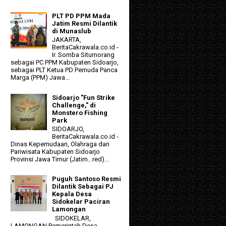
PLT PD PPM Mada
Jatim Resmi Dilantik
di Munaslub
JAKARTA,
BeritaCakrawala.co.id -
Ir. Somba Situmorang
sebagai PC PPM Kabupaten Sidoarjo,
sebagai PLT Ketua PD Pemuda Panca
Marga (PPM) Jawa...
Sidoarjo "Fun Strike
Challenge," di
Monstero Fishing
h
Park
SIDOARJO,
BeritaCakrawala.co.id -
Dinas Kepemudaan, Olahraga dan
Pariwisata Kabupaten Sidoarjo
Provinsi Jawa Timur (Jatim...red)...
Puguh Santoso Resmi
Dilantik Sebagai PJ
Kepala Desa
Sidokelar Paciran
Lamongan
a
SIDOKELAR,
LAMONGAN Pemerintah Desa