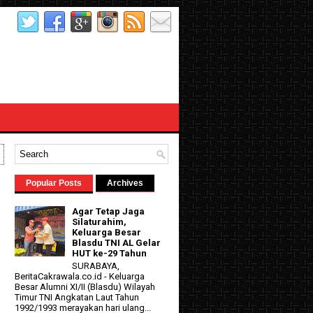
Popular Posts
Archives
Agar Tetap Jaga
Silaturahim,
Keluarga Besar
Blasdu TNI AL Gelar
HUT ke-29 Tahun
SURABAYA,
BeritaCakrawala.co.id - Keluarga
Besar Alumni XI/II (Blasdu) Wilayah
Timur TNI Angkatan Laut Tahun
1992/1993 merayakan hari ulang...