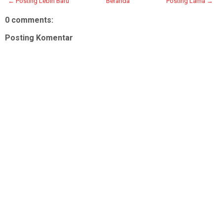
← Posting Lebih Baru
Beranda
Posting Lama →
0 comments:
Posting Komentar