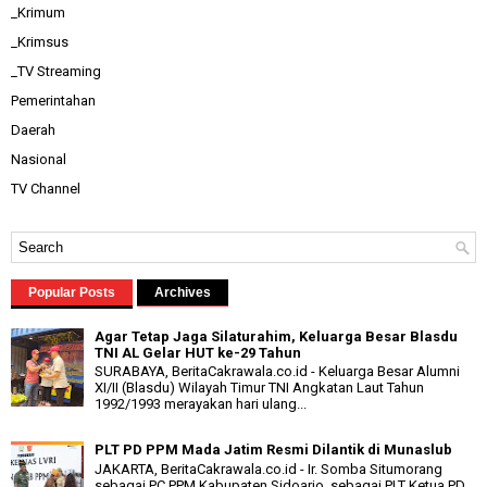
_Krimum
_Krimsus
_TV Streaming
Pemerintahan
Daerah
Nasional
TV Channel
Popular Posts
Archives
Agar Tetap Jaga Silaturahim, Keluarga Besar Blasdu
TNI AL Gelar HUT ke-29 Tahun
SURABAYA, BeritaCakrawala.co.id - Keluarga Besar Alumni
XI/II (Blasdu) Wilayah Timur TNI Angkatan Laut Tahun
1992/1993 merayakan hari ulang...
PLT PD PPM Mada Jatim Resmi Dilantik di Munaslub
JAKARTA, BeritaCakrawala.co.id - Ir. Somba Situmorang
sebagai PC PPM Kabupaten Sidoarjo, sebagai PLT Ketua PD