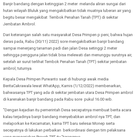
Banjir bandang dengan ketinggian 2 meter melanda aliran sungai dari
hutan wilayah Bluluk yang mengakibatkan tidak muatnya luberan air yang
begitu besar mengakibat Tembok Penahan Tanah (TPT) di sekitar
Jembatan Ambrol.
Dari keterangan salah satu masyarakat Desa Primpen p peni, bahwa hujan
deras pada, Rabu (30/11) 2022) sore mengakibatkan banjir bandang
sampai menerjang tanaman padi dan jalan Desa setinggi 2 meter
sehingga pengguna jalan tidak bisa melewati dan menunggu surutnya air,
setelah air surut terlihat Tembok Penahan Tanah (TPT) sekitar jembatan
ambrol, tuturnya.
Kepala Desa Primpen Purwanto saat di hubungi awak media
BeritaCakrawala lewat WhatApp, Kamis (1/12/2022) membenarkan,
bahwasanya TPT yang ada di sekitar jembatan utara Desa Primpen ambrol
di karenakan banjir bandang pada Rabu sore pukul 16.00 wib.
"Dengan kejadian itu pemerintah Desa secepatnya membuat berita acara
kalau terjadinya banjir bandang menyebabkan ambrol nya TPT, dan
melaporkan ke Kecamatan, karna TPT baru selesai Monep serta
secepatnya di lakukan perbaikan berkordinasi dengan tim pelaksana
yang mengerjakan Proyek TPT itu,"terangnya.