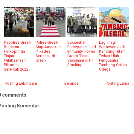
Kapolres Gresik
Polres Gresik
Sukseskan
Lagi - lagi
Bersama
Siap Amankan
Percepatan Herd
Wartawan Jadi
Forkopimda
Pilkades
Immunity, Polres
Kambing Hitam,
Tinjau
Serentak di
Gresik Tinjau
Terkait Ulah
Pelaksanaan
Gresik
Vaksinasi di PT
Pengusaha
Pilkades
Smelting
Tambang Galian
Serentak 2022
C Ilegal
← Posting Lebih Baru
Beranda
Posting Lama →
0 comments:
Posting Komentar