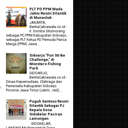
PLT PD PPM Mada
Jatim Resmi Dilantik
di Munaslub
JAKARTA,
BeritaCakrawala.co.id -
Ir. Somba Situmorang
sebagai PC PPM Kabupaten Sidoarjo,
sebagai PLT Ketua PD Pemuda Panca
Marga (PPM) Jawa...
Sidoarjo "Fun Strike
Challenge," di
Monstero Fishing
Park
SIDOARJO,
BeritaCakrawala.co.id -
Dinas Kepemudaan, Olahraga dan
Pariwisata Kabupaten Sidoarjo
n
Provinsi Jawa Timur (Jatim...red)...
Puguh Santoso Resmi
Dilantik Sebagai PJ
Kepala Desa
Sidokelar Paciran
Lamongan
SIDOKELAR,
LAMONGAN Pemerintah Desa