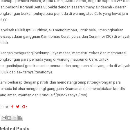
eberapa personil Polsek, Aipda Denni, Aipda Sarno, Brigadir Baptista WY dan
ari personil Koramil Serta Subekhi dengan sasaran menyisir daerah - daerah
tongkrongan berkumpulnya para pemuda di warung atau Cafe yang lewat jam
22.00
Kapolsek Bluluk Iptu Sudibyo, SH menghimbau, untuk selalu meningkatkan
kewaspadaan gangguan Kamtibmas Curat, curas dan Curanmor (3C) di wilaya
luluk.
"Dengan mengurangi berkumpulnya massa, mematui Prokes dan membatasi
tongkrongan para pemuda yang di warung maupun di Cafe. Untuk
mengantisipasi gesekan antar pemuda dan perguruan silat yang ada di wilaya
luluk dan sekitarnya,"terangnya.
Kami berharap dengan patroli dan mendatangi tempat tongkrongan para
pemuda ini bisa mengurangi gangguan Keamanan dan menciptakan kondisi
yang aman, nyaman dan Kondusif,"pungkasnya.(Roy)
Share:
Related Posts: