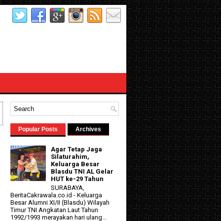
Popular Posts
Archives
Agar Tetap Jaga
Silaturahim,
Keluarga Besar
Blasdu TNI AL Gelar
HUT ke-29 Tahun
SURABAYA,
BeritaCakrawala.co.id - Keluarga
Besar Alumni XI/II (Blasdu) Wilayah
Timur TNI Angkatan Laut Tahun
1992/1993 merayakan hari ulang...