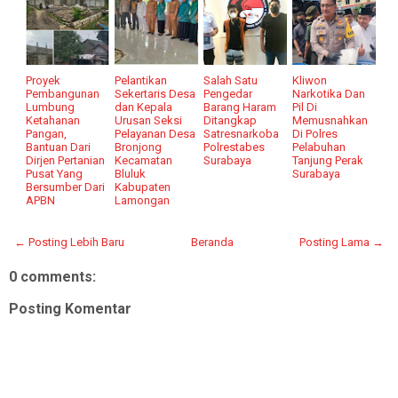
Proyek
Pelantikan
Salah Satu
Kliwon
Pembangunan
Sekertaris Desa
Pengedar
Narkotika Dan
Lumbung
dan Kepala
Barang Haram
Pil Di
Ketahanan
Urusan Seksi
Ditangkap
Memusnahkan
Pangan,
Pelayanan Desa
Satresnarkoba
Di Polres
Bantuan Dari
Bronjong
Polrestabes
Pelabuhan
Dirjen Pertanian
Kecamatan
Surabaya
Tanjung Perak
Pusat Yang
Bluluk
Surabaya
Bersumber Dari
Kabupaten
APBN
Lamongan
← Posting Lebih Baru
Beranda
Posting Lama →
0 comments:
Posting Komentar