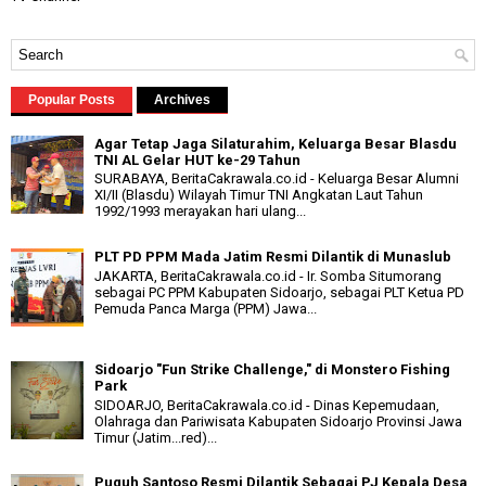
Popular Posts
Archives
Agar Tetap Jaga Silaturahim, Keluarga Besar Blasdu
TNI AL Gelar HUT ke-29 Tahun
SURABAYA, BeritaCakrawala.co.id - Keluarga Besar Alumni
XI/II (Blasdu) Wilayah Timur TNI Angkatan Laut Tahun
1992/1993 merayakan hari ulang...
PLT PD PPM Mada Jatim Resmi Dilantik di Munaslub
JAKARTA, BeritaCakrawala.co.id - Ir. Somba Situmorang
sebagai PC PPM Kabupaten Sidoarjo, sebagai PLT Ketua PD
Pemuda Panca Marga (PPM) Jawa...
Sidoarjo "Fun Strike Challenge," di Monstero Fishing
Park
SIDOARJO, BeritaCakrawala.co.id - Dinas Kepemudaan,
Olahraga dan Pariwisata Kabupaten Sidoarjo Provinsi Jawa
Timur (Jatim...red)...
Puguh Santoso Resmi Dilantik Sebagai PJ Kepala Desa