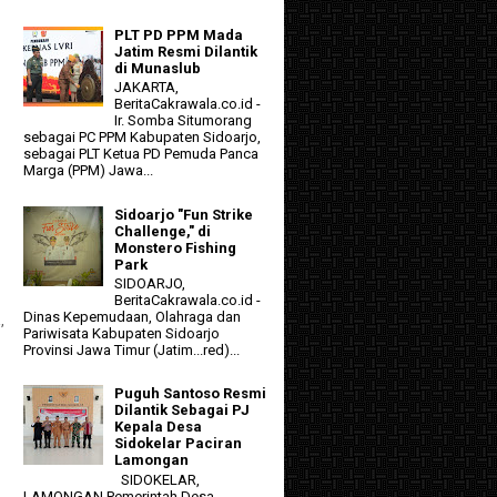
PLT PD PPM Mada
Jatim Resmi Dilantik
di Munaslub
JAKARTA,
BeritaCakrawala.co.id -
Ir. Somba Situmorang
sebagai PC PPM Kabupaten Sidoarjo,
sebagai PLT Ketua PD Pemuda Panca
Marga (PPM) Jawa...
Sidoarjo "Fun Strike
Challenge," di
Monstero Fishing
Park
SIDOARJO,
BeritaCakrawala.co.id -
Dinas Kepemudaan, Olahraga dan
,
Pariwisata Kabupaten Sidoarjo
Provinsi Jawa Timur (Jatim...red)...
Puguh Santoso Resmi
Dilantik Sebagai PJ
Kepala Desa
Sidokelar Paciran
Lamongan
SIDOKELAR,
LAMONGAN Pemerintah Desa