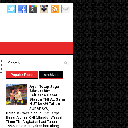
Popular Posts
Archives
Agar Tetap Jaga
Silaturahim,
Keluarga Besar
Blasdu TNI AL Gelar
HUT ke-29 Tahun
SURABAYA,
BeritaCakrawala.co.id - Keluarga
Besar Alumni XI/II (Blasdu) Wilayah
d
Timur TNI Angkatan Laut Tahun
1992/1993 merayakan hari ulang...