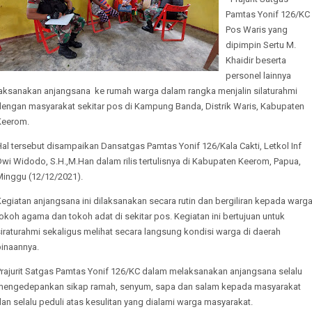
Pamtas Yonif 126/KC
Pos Waris yang
dipimpin Sertu M.
Khaidir beserta
personel lainnya
laksanakan anjangsana ke rumah warga dalam rangka menjalin silaturahmi
dengan masyarakat sekitar pos di Kampung Banda, Distrik Waris, Kabupaten
Keerom.
al tersebut disampaikan Dansatgas Pamtas Yonif 126/Kala Cakti, Letkol Inf
wi Widodo, S.H.,M.Han dalam rilis tertulisnya di Kabupaten Keerom, Papua,
Minggu (12/12/2021).
egiatan anjangsana ini dilaksanakan secara rutin dan bergiliran kepada warga
okoh agama dan tokoh adat di sekitar pos. Kegiatan ini bertujuan untuk
iraturahmi sekaligus melihat secara langsung kondisi warga di daerah
binaannya.
Prajurit Satgas Pamtas Yonif 126/KC dalam melaksanakan anjangsana selalu
mengedepankan sikap ramah, senyum, sapa dan salam kepada masyarakat
an selalu peduli atas kesulitan yang dialami warga masyarakat.