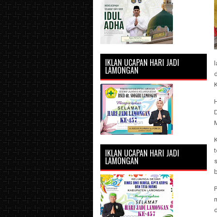
IKLAN UCAPAN HARI JADI
LAMONGAN
H
D
K
t
IKLAN UCAPAN HARI JADI
LAMONGAN
s
d