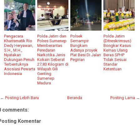
Pengacara
Polda Jatim dan
Polsek
Polda Jatim
Kharismatik Rio
Polres Sumenep
Semampir
(Ditreskrimsus)
Dedy Heryawan,
Memberantas
Bungkam
Bongkar Kasus
S.H., M.H.,
Peredaran
Adanya proyek
Kemas Ulang
Nyatakan
Narkotika Jenis
Plat Besi Di Jalan
Beras SPHP
Dukungan Penuh
Kokain Seberat
Pegirian
Tidak Sesuai
Terbentuknya
27,83 Kilogram di
Standar
Asosiasi Pewarta
Wilayah Gili
Ketentuan
Indonesia
Genting
Sumenep
Madura
← Posting Lebih Baru
Beranda
Posting Lama →
0 comments:
Posting Komentar