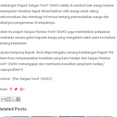
edatangan Prajurit Satgas Yonif 126/KC selalu di sambut baik warga karena
kesempatan tersebut dapat dimanfaatkan oleh warga untuk saling
berkomunikasi dan membagi informasi tentang permasalahan warga dan
sekaligus pengamanan di wilayahnya.
elain itu prajurit Satgas Pamtas Yonif 126/KC juga memberikan pelayanan
kesehatan secara gratis kepada warga yang mengalami sakit serta konsultasi
tentang kesehatan.
Kepala Kampung Bapak Jhoni May mengaku senang kedatangan Prajurit TNI.
“Kami bisa menyampaikan kesulitan yang kami hadapi dan Satgas Pamtas
Yonif 126/KC menanggapi dan membantu kesulitan yang kami hadapi,”
ucapnya.(Red/*)
Sumber : (Pen Satgas Yonif 126/KC)
Share:
Related Posts: