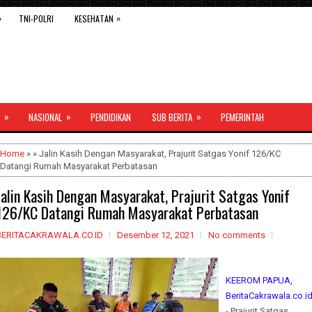
»
»
TNI-POLRI
KESEHATAN
»
»
»
NASIONAL
PENDIDIKAN
SUB BERITA
PEMERINTAH
Home
» » Jalin Kasih Dengan Masyarakat, Prajurit Satgas Yonif 126/KC
Datangi Rumah Masyarakat Perbatasan
Jalin Kasih Dengan Masyarakat, Prajurit Satgas Yonif
126/KC Datangi Rumah Masyarakat Perbatasan
BERITACAKRAWALA.CO.ID
Desember 12, 2021
No comments
KEEROM PAPUA,
BeritaCakrawala.co.i
- Prajurit Satgas