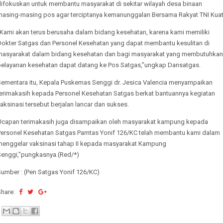
difokuskan untuk membantu masyarakat di sekitar wilayah desa binaan
masing-masing pos agar terciptanya kemanunggalan Bersama Rakyat TNI Kuat
“Kami akan terus berusaha dalam bidang kesehatan, karena kami memiliki
Dokter Satgas dan Personel Kesehatan yang dapat membantu kesulitan di
masyarakat dalam bidang kesehatan dan bagi masyarakat yang membutuhkan
pelayanan kesehatan dapat datang ke Pos Satgas,”ungkap Dansatgas.
Sementara itu, Kepala Puskemas Senggi dr. Jesica Valencia menyampaikan
terimakasih kepada Personel Kesehatan Satgas berkat bantuannya kegiatan
aksinasi tersebut berjalan lancar dan sukses.
Ucapan terimakasih juga disampaikan oleh masyarakat kampung kepada
Personel Kesehatan Satgas Pamtas Yonif 126/KC telah membantu kami dalam
menggelar vaksinasi tahap II kepada masyarakat Kampung
Senggi,"pungkasnya.(Red/*)
Sumber : (Pen Satgas Yonif 126/KC)
Share: