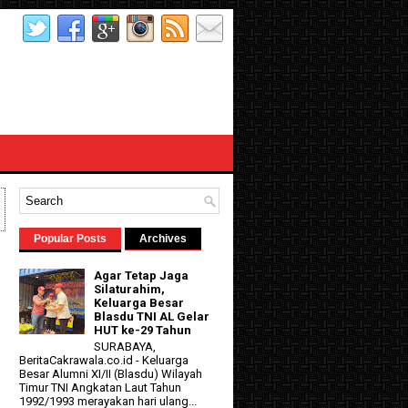
Popular Posts
Archives
Agar Tetap Jaga
Silaturahim,
Keluarga Besar
Blasdu TNI AL Gelar
HUT ke-29 Tahun
SURABAYA,
BeritaCakrawala.co.id - Keluarga
Besar Alumni XI/II (Blasdu) Wilayah
d
Timur TNI Angkatan Laut Tahun
1992/1993 merayakan hari ulang...