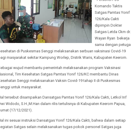
Komando Taktis
Satgas Pamtas Yonif
126/Kala Cakti
dipimpin Dokter
Satgas Letda Ckm dr. 
Wayan Ryan bekerja
sama dengan petuga
kesehatan di Puskesmas Senggi melaksanakan serbuan vaksinasi Covid-19
bagi masyarakat sekitar Kampung Worlep, Distrik Waris, Kabupaten Keerom.
Sebagai wujud membantu pemerintah melaksanakan program Vaksinasi
Nasional, Tim Kesehatan Satgas Pamtas Yonif 126/KC membantu Dinas
Kesehatan Senggi melaksanakan Vaksin Covid-19 tahap II di Puskesmas
Senggi untuk masyarakat.
al tersebut disampaikan Dansatgas Pamtas Yonif 126/Kala Cakti, Letkol Inf
wi Widodo, S.H.,M.Han dalam rilis tertulisnya di Kabupaten Keerom Papua,
Jumat (17/12/2021).
al ini sesuai instruksi Dansatgas Yonif 126/Kala Cakti, bahwa dalam setiap
kegiatan Satgas selain melaksanakan tugas pokok personel Satgas juga