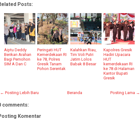
Related Posts:
Aiptu Deddy
Peringati HUT
Kalahkan Riau,
Kapolres Gresik
Berikan Arahan
Kemerdekaan RI
Tim Voli Putri
Hadiri Upacara
Bagi Pemohon
ke 78, Polres
Jatim Lolos
HUT
SIM A Dan C
Gresik Tanam
Babak 8 Besar
kemerdekaan RI
Pohon Serentak
ke 78 di Halaman
Kantor Bupati
Gresik
← Posting Lebih Baru
Beranda
Posting Lama →
0 comments:
Posting Komentar