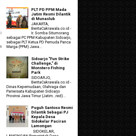
PLT PD PPM Mada
Jatim Resmi Dilantik
di Munaslub
JAKARTA,
BeritaCakrawala.co.id -
I
Ir. Somba Situmorang
sebagai PC PPM Kabupaten Sidoarjo,
sebagai PLT Ketua PD Pemuda Panca
s
Marga (PPM) Jawa...
Sidoarjo "Fun Strike
Challenge," di
Monstero Fishing
Park
SIDOARJO,
BeritaCakrawala.co.id -
Dinas Kepemudaan, Olahraga dan
Pariwisata Kabupaten Sidoarjo
Provinsi Jawa Timur (Jatim...red)...
Puguh Santoso Resmi
Dilantik Sebagai PJ
Kepala Desa
Sidokelar Paciran
Lamongan
SIDOKELAR,
LAMONGAN Pemerintah Desa