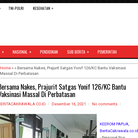
»
»
TNI-POLRI
KESEHATAN
»
»
»
NASIONAL
PENDIDIKAN
SUB BERITA
PEMERINTAH
Home
» » Bersama Nakes, Prajurit Satgas Yonif 126/KC Bantu Vaksinasi
Massal Di Perbatasan
Bersama Nakes, Prajurit Satgas Yonif 126/KC Bantu
Vaksinasi Massal Di Perbatasan
BERITACAKRAWALA.CO.ID
Desember 16, 2021
No comments
KEEROM PAPUA,
BeritaCakrawala.co.i
- Personel Pos