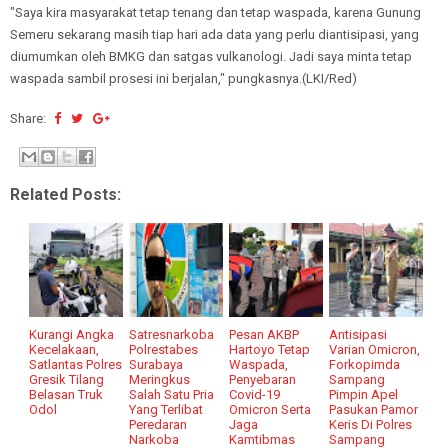
"Saya kira masyarakat tetap tenang dan tetap waspada, karena Gunung
Semeru sekarang masih tiap hari ada data yang perlu diantisipasi, yang
diumumkan oleh BMKG dan satgas vulkanologi. Jadi saya minta tetap
waspada sambil prosesi ini berjalan," pungkasnya.(LKI/Red)
Share:
Related Posts:
Kurangi Angka
Satresnarkoba
Pesan AKBP
Antisipasi
Kecelakaan,
Polrestabes
Hartoyo Tetap
Varian Omicron,
Satlantas Polres
Surabaya
Waspada,
Forkopimda
Gresik Tilang
Meringkus
Penyebaran
Sampang
Belasan Truk
Salah Satu Pria
Covid-19
Pimpin Apel
Odol
Yang Terlibat
Omicron Serta
Pasukan Pamor
Peredaran
Jaga
Keris Di Polres
Narkoba
Kamtibmas
Sampang