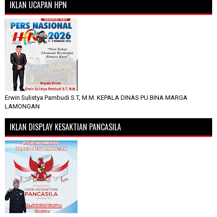
IKLAN UCAPAN HPN
Erwin Sulistya Pambudi S.T, M.M. KEPALA DINAS PU BINA MARGA
LAMONGAN
IKLAN DISPLAY KESAKTIAN PANCASILA