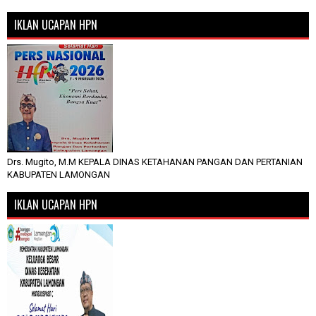
IKLAN UCAPAN HPN
Drs. Mugito, M.M KEPALA DINAS KETAHANAN PANGAN DAN PERTANIAN
KABUPATEN LAMONGAN
IKLAN UCAPAN HPN