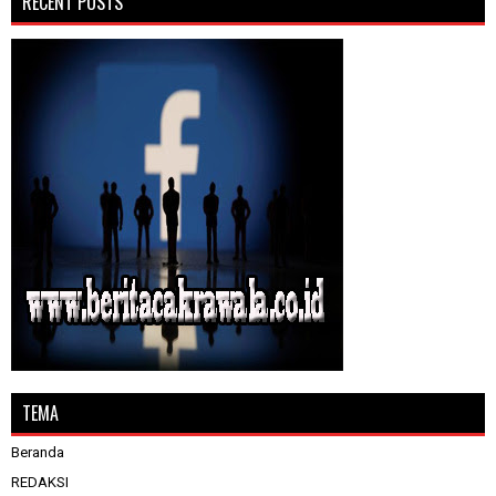
RECENT POSTS
TEMA
Beranda
REDAKSI