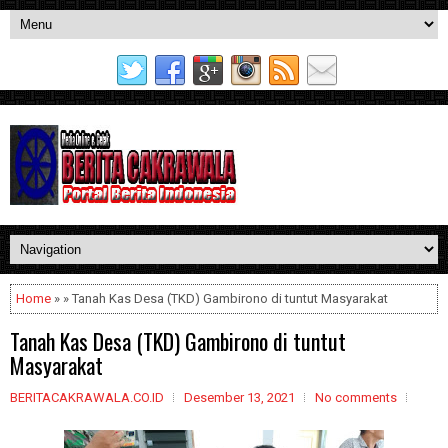
Home
» » Tanah Kas Desa (TKD) Gambirono di tuntut Masyarakat
Tanah Kas Desa (TKD) Gambirono di tuntut
Masyarakat
BERITACAKRAWALA.CO.ID
Desember 13, 2021
No comments