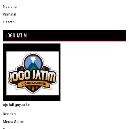
Nasional
Kriminal
Daerah
JOGO JATIM
ojo lali guyub lur
Redaksi
Media Saber