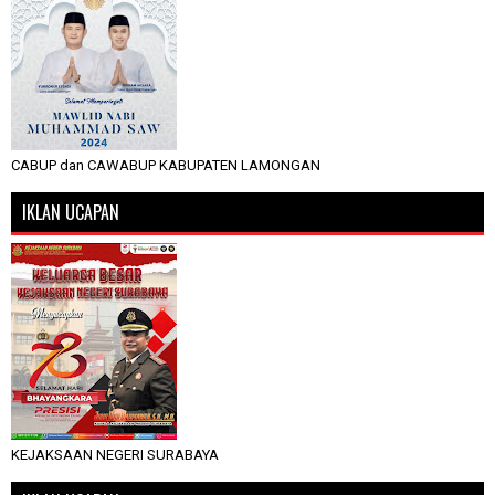
CABUP dan CAWABUP KABUPATEN LAMONGAN
IKLAN UCAPAN
KEJAKSAAN NEGERI SURABAYA