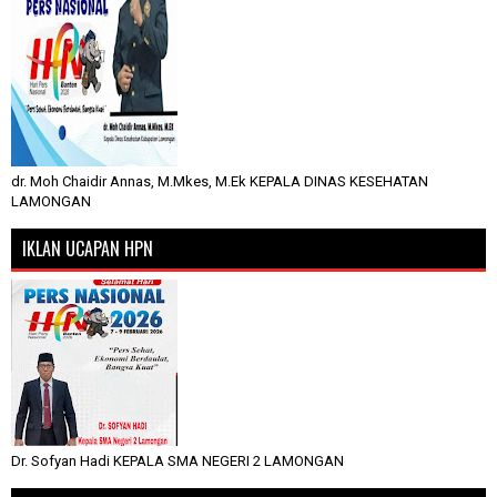
dr. Moh Chaidir Annas, M.Mkes, M.Ek KEPALA DINAS KESEHATAN
LAMONGAN
IKLAN UCAPAN HPN
Dr. Sofyan Hadi KEPALA SMA NEGERI 2 LAMONGAN