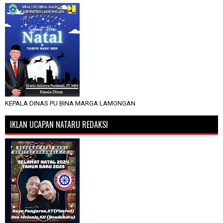
KEPALA DINAS PU BINA MARGA LAMONGAN
IKLAN UCAPAN NATARU REDAKSI