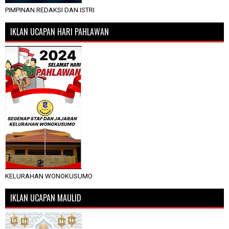
PIMPINAN REDAKSI DAN ISTRI
IKLAN UCAPAN HARI PAHLAWAN
KELURAHAN WONOKUSUMO
IKLAN UCAPAN MAULID