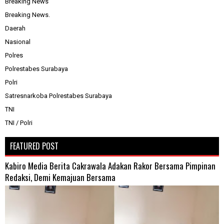
Breaking News
Breaking News.
Daerah
Nasional
Polres
Polrestabes Surabaya
Polri
Satresnarkoba Polrestabes Surabaya
TNI
TNI / Polri
FEATURED POST
Kabiro Media Berita Cakrawala Adakan Rakor Bersama Pimpinan
Redaksi, Demi Kemajuan Bersama