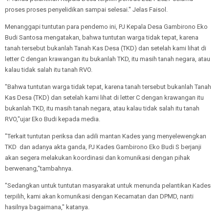
proses proses penyelidikan sampai selesai." Jelas Faisol.
Menanggapi tuntutan para pendemo ini, PJ Kepala Desa Gambirono Eko
Budi Santosa mengatakan, bahwa tuntutan warga tidak tepat, karena
tanah tersebut bukanlah Tanah Kas Desa (TKD) dan setelah kami lihat di
letter C dengan krawangan itu bukanlah TKD, itu masih tanah negara, atau
kalau tidak salah itu tanah RVO.
"Bahwa tuntutan warga tidak tepat, karena tanah tersebut bukanlah Tanah
Kas Desa (TKD) dan setelah kami lihat di letter C dengan krawangan itu
bukanlah TKD, itu masih tanah negara, atau kalau tidak salah itu tanah
RVO,"ujar Eko Budi kepada media.
"Terkait tuntutan periksa dan adili mantan Kades yang menyelewengkan
TKD dan adanya akta ganda, PJ Kades Gambirono Eko Budi S berjanji
akan segera melakukan koordinasi dan komunikasi dengan pihak
berwenang,"tambahnya.
"Sedangkan untuk tuntutan masyarakat untuk menunda pelantikan Kades
terpilih, kami akan komunikasi dengan Kecamatan dan DPMD, nanti
hasilnya bagaimana," katanya.