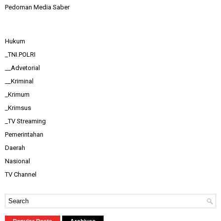
Pedoman Media Saber
Hukum
_TNI.POLRI
__Advetorial
__Kriminal
_Krimum
_Krimsus
_TV Streaming
Pemerintahan
Daerah
Nasional
TV Channel