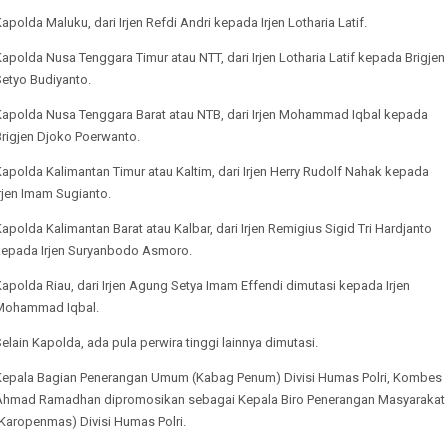
apolda Maluku, dari Irjen Refdi Andri kepada Irjen Lotharia Latif.
apolda Nusa Tenggara Timur atau NTT, dari Irjen Lotharia Latif kepada Brigjen
Setyo Budiyanto.
Kapolda Nusa Tenggara Barat atau NTB, dari Irjen Mohammad Iqbal kepada
Brigjen Djoko Poerwanto.
apolda Kalimantan Timur atau Kaltim, dari Irjen Herry Rudolf Nahak kepada
rjen Imam Sugianto.
apolda Kalimantan Barat atau Kalbar, dari Irjen Remigius Sigid Tri Hardjanto
kepada Irjen Suryanbodo Asmoro.
apolda Riau, dari Irjen Agung Setya Imam Effendi dimutasi kepada Irjen
Mohammad Iqbal.
elain Kapolda, ada pula perwira tinggi lainnya dimutasi.
Kepala Bagian Penerangan Umum (Kabag Penum) Divisi Humas Polri, Kombes
Ahmad Ramadhan dipromosikan sebagai Kepala Biro Penerangan Masyarakat
Karopenmas) Divisi Humas Polri.