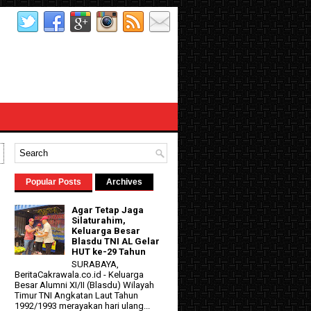
Popular Posts
Archives
Agar Tetap Jaga
Silaturahim,
Keluarga Besar
Blasdu TNI AL Gelar
HUT ke-29 Tahun
SURABAYA,
BeritaCakrawala.co.id - Keluarga
Besar Alumni XI/II (Blasdu) Wilayah
Timur TNI Angkatan Laut Tahun
1992/1993 merayakan hari ulang...