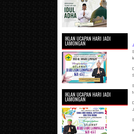
IKLAN UCAPAN HARI JADI
LAMONGAN
k
S
t
IKLAN UCAPAN HARI JADI
LAMONGAN
D
J
S
K