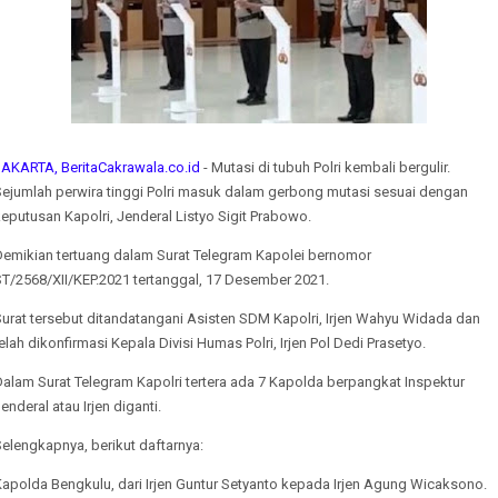
JAKARTA, BeritaCakrawala.co.id
- Mutasi di tubuh Polri kembali bergulir.
Sejumlah perwira tinggi Polri masuk dalam gerbong mutasi sesuai dengan
eputusan Kapolri, Jenderal Listyo Sigit Prabowo.
Demikian tertuang dalam Surat Telegram Kapolei bernomor
ST/2568/XII/KEP.2021 tertanggal, 17 Desember 2021.
urat tersebut ditandatangani Asisten SDM Kapolri, Irjen Wahyu Widada dan
elah dikonfirmasi Kepala Divisi Humas Polri, Irjen Pol Dedi Prasetyo.
alam Surat Telegram Kapolri tertera ada 7 Kapolda berpangkat Inspektur
enderal atau Irjen diganti.
elengkapnya, berikut daftarnya:
apolda Bengkulu, dari Irjen Guntur Setyanto kepada Irjen Agung Wicaksono.