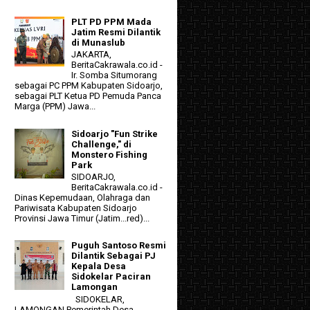
PLT PD PPM Mada
Jatim Resmi Dilantik
di Munaslub
JAKARTA,
BeritaCakrawala.co.id -
Ir. Somba Situmorang
sebagai PC PPM Kabupaten Sidoarjo,
sebagai PLT Ketua PD Pemuda Panca
Marga (PPM) Jawa...
Sidoarjo "Fun Strike
Challenge," di
Monstero Fishing
Park
SIDOARJO,
BeritaCakrawala.co.id -
Dinas Kepemudaan, Olahraga dan
Pariwisata Kabupaten Sidoarjo
Provinsi Jawa Timur (Jatim...red)...
Puguh Santoso Resmi
Dilantik Sebagai PJ
Kepala Desa
Sidokelar Paciran
Lamongan
SIDOKELAR,
LAMONGAN Pemerintah Desa