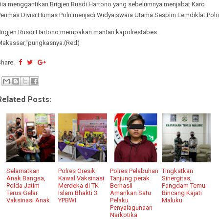
Dia menggantikan Brigjen Rusdi Hartono yang sebelumnya menjabat Karo
Penmas Divisi Humas Polri menjadi Widyaiswara Utama Sespim Lemdiklat Polri
Brigjen Rusdi Hartono merupakan mantan kapolrestabes
Makassar,"pungkasnya.(Red)
Share:
Related Posts:
Selamatkan
Polres Gresik
Polres Pelabuhan
Tingkatkan
Anak Bangsa,
Kawal Vaksinasi
Tanjung perak
Sinergitas,
Polda Jatim
Merdeka di TK
Berhasil
Pangdam Temu
Terus Gelar
Islam Bhakti 3
Amankan Satu
Bincang Kajati
Vaksinasi Anak
YPBWI
Pelaku
Maluku
Penyalagunaan
Narkotika