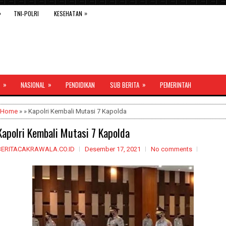
»
»
TNI-POLRI
KESEHATAN
»
»
»
NASIONAL
PENDIDIKAN
SUB BERITA
PEMERINTAH
Home
» » Kapolri Kembali Mutasi 7 Kapolda
Kapolri Kembali Mutasi 7 Kapolda
BERITACAKRAWALA.CO.ID
Desember 17, 2021
No comments