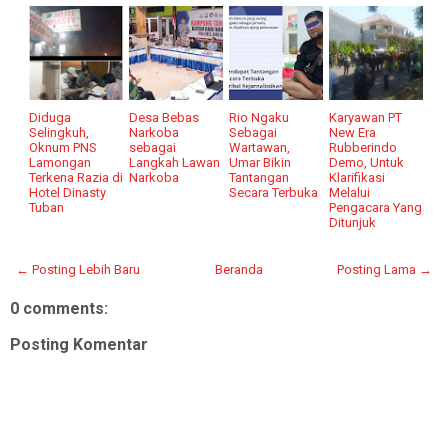
Diduga
Desa Bebas
Rio Ngaku
Karyawan PT
Selingkuh,
Narkoba
Sebagai
New Era
Oknum PNS
sebagai
Wartawan,
Rubberindo
Lamongan
Langkah Lawan
Umar Bikin
Demo, Untuk
Terkena Razia di
Narkoba
Tantangan
Klarifikasi
Hotel Dinasty
Secara Terbuka
Melalui
Tuban
Pengacara Yang
Ditunjuk
← Posting Lebih Baru
Beranda
Posting Lama →
0 comments:
Posting Komentar