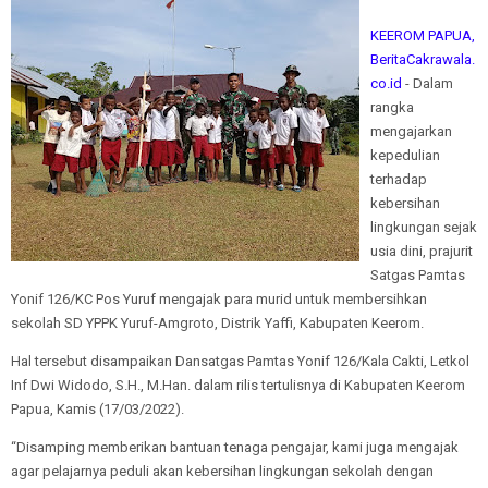
KEEROM PAPUA,
BeritaCakrawala.
co.id
- Dalam
rangka
mengajarkan
kepedulian
terhadap
kebersihan
lingkungan sejak
usia dini, prajurit
Satgas Pamtas
Yonif 126/KC Pos Yuruf mengajak para murid untuk membersihkan
sekolah SD YPPK Yuruf-Amgroto, Distrik Yaffi, Kabupaten Keerom.
Hal tersebut disampaikan Dansatgas Pamtas Yonif 126/Kala Cakti, Letkol
Inf Dwi Widodo, S.H., M.Han. dalam rilis tertulisnya di Kabupaten Keerom
Papua, Kamis (17/03/2022).
“Disamping memberikan bantuan tenaga pengajar, kami juga mengajak
agar pelajarnya peduli akan kebersihan lingkungan sekolah dengan