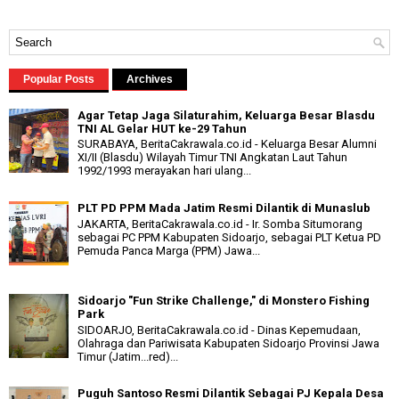
Popular Posts
Archives
Agar Tetap Jaga Silaturahim, Keluarga Besar Blasdu
TNI AL Gelar HUT ke-29 Tahun
SURABAYA, BeritaCakrawala.co.id - Keluarga Besar Alumni
XI/II (Blasdu) Wilayah Timur TNI Angkatan Laut Tahun
1992/1993 merayakan hari ulang...
PLT PD PPM Mada Jatim Resmi Dilantik di Munaslub
JAKARTA, BeritaCakrawala.co.id - Ir. Somba Situmorang
sebagai PC PPM Kabupaten Sidoarjo, sebagai PLT Ketua PD
Pemuda Panca Marga (PPM) Jawa...
Sidoarjo "Fun Strike Challenge," di Monstero Fishing
Park
SIDOARJO, BeritaCakrawala.co.id - Dinas Kepemudaan,
Olahraga dan Pariwisata Kabupaten Sidoarjo Provinsi Jawa
Timur (Jatim...red)...
Puguh Santoso Resmi Dilantik Sebagai PJ Kepala Desa