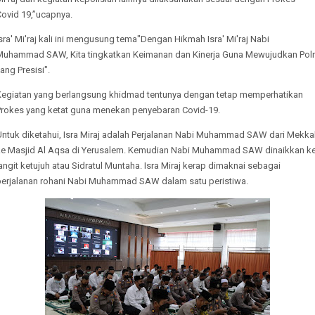
Covid 19,”ucapnya.
sra' Mi'raj kali ini mengusung tema"Dengan Hikmah Isra' Mi'raj Nabi
Muhammad SAW, Kita tingkatkan Keimanan dan Kinerja Guna Mewujudkan Polr
ang Presisi".
Kegiatan yang berlangsung khidmad tentunya dengan tetap memperhatikan
Prokes yang ketat guna menekan penyebaran Covid-19.
Untuk diketahui, Isra Miraj adalah Perjalanan Nabi Muhammad SAW dari Mekka
ke Masjid Al Aqsa di Yerusalem. Kemudian Nabi Muhammad SAW dinaikkan k
angit ketujuh atau Sidratul Muntaha. Isra Miraj kerap dimaknai sebagai
perjalanan rohani Nabi Muhammad SAW dalam satu peristiwa.