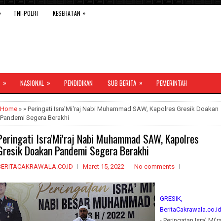
»
»
TNI-POLRI
KESEHATAN
»
»
»
NASIONAL
PENDIDIKAN
SUB BERITA
PEMERINTAH
Home
» » Peringati Isra'Mi'raj Nabi Muhammad SAW, Kapolres Gresik Doakan
Pandemi Segera Berakhi
Peringati Isra'Mi'raj Nabi Muhammad SAW, Kapolres
Gresik Doakan Pandemi Segera Berakhi
BERITACAKRAWALA.CO.ID
Maret 15, 2022
No comments
GRESIK,
BeritaCakrawala.co.i
- Peringatan Isra’ Mi’ra