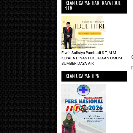
IKLAN UCAPAN HARI RAYA IDUL
FITRI
Erwin Sulistya Pambudi S.T, M.M
KEPALA DINAS PEKERJAAN UMUM
SUMBER DAYA AIR
IKLAN UCAPAN HPN