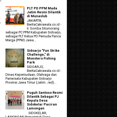
PLT PD PPM Mada
Jatim Resmi Dilantik
di Munaslub
JAKARTA,
u
BeritaCakrawala.co.id -
Ir. Somba Situmorang
sebagai PC PPM Kabupaten Sidoarjo,
sebagai PLT Ketua PD Pemuda Panca
Marga (PPM) Jawa...
Sidoarjo "Fun Strike
Challenge," di
Monstero Fishing
Park
SIDOARJO,
BeritaCakrawala.co.id -
Dinas Kepemudaan, Olahraga dan
Pariwisata Kabupaten Sidoarjo
Provinsi Jawa Timur (Jatim...red)...
Puguh Santoso Resmi
Dilantik Sebagai PJ
Kepala Desa
Sidokelar Paciran
Lamongan
’
SIDOKELAR,
LAMONGAN Pemerintah Desa