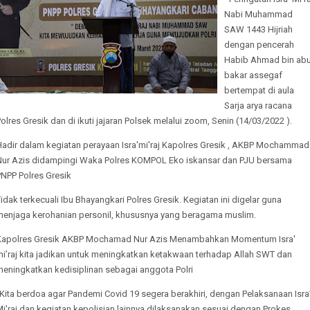
Nabi Muhammad
SAW 1443 Hijriah
dengan pencerah
Habib Ahmad bin ab
bakar assegaf
bertempat di aula
Sarja arya racana
olres Gresik dan di ikuti jajaran Polsek melalui zoom, Senin (14/03/2022 ).
Hadir dalam kegiatan perayaan Isra'mi'raj Kapolres Gresik , AKBP Mochammad
Nur Azis didampingi Waka Polres KOMPOL Eko iskansar dan PJU bersama
PNPP Polres Gresik
idak terkecuali Ibu Bhayangkari Polres Gresik. Kegiatan ini digelar guna
menjaga kerohanian personil, khususnya yang beragama muslim.
Kapolres Gresik AKBP Mochamad Nur Azis Menambahkan Momentum Isra'
mi’raj kita jadikan untuk meningkatkan ketakwaan terhadap Allah SWT dan
meningkatkan kedisiplinan sebagai anggota Polri
Kita berdoa agar Pandemi Covid 19 segera berakhiri, dengan Pelaksanaan Isra
i'raj dan kegiatan kepolisian lainnya dilaksanakan sesuai dengan Prokes