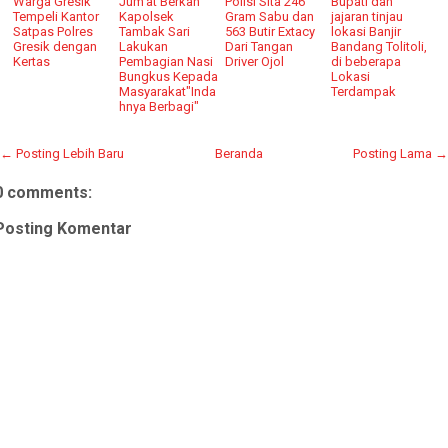
Warga Gresik
Jum'at Berkah
Polisi Sita 246
Bupati dan
Tempeli Kantor
Kapolsek
Gram Sabu dan
jajaran tinjau
Satpas Polres
Tambak Sari
563 Butir Extacy
lokasi Banjir
Gresik dengan
Lakukan
Dari Tangan
Bandang Tolitoli,
Kertas
Pembagian Nasi
Driver Ojol
di beberapa
Bungkus Kepada
Lokasi
Masyarakat"Inda
Terdampak
hnya Berbagi"
← Posting Lebih Baru
Beranda
Posting Lama →
0 comments:
Posting Komentar