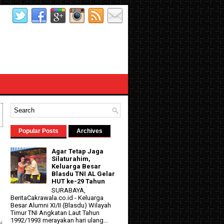
Popular Posts
Archives
Agar Tetap Jaga
Silaturahim,
Keluarga Besar
Blasdu TNI AL Gelar
HUT ke-29 Tahun
SURABAYA,
BeritaCakrawala.co.id - Keluarga
Besar Alumni XI/II (Blasdu) Wilayah
d
Timur TNI Angkatan Laut Tahun
1992/1993 merayakan hari ulang...
j