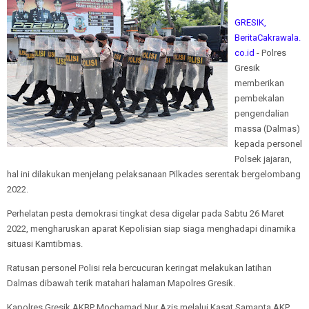
GRESIK,
BeritaCakrawala.
co.id
- Polres
Gresik
memberikan
pembekalan
pengendalian
massa (Dalmas)
kepada personel
Polsek jajaran,
hal ini dilakukan menjelang pelaksanaan Pilkades serentak bergelombang
2022.
Perhelatan pesta demokrasi tingkat desa digelar pada Sabtu 26 Maret
2022, mengharuskan aparat Kepolisian siap siaga menghadapi dinamika
situasi Kamtibmas.
Ratusan personel Polisi rela bercucuran keringat melakukan latihan
Dalmas dibawah terik matahari halaman Mapolres Gresik.
Kapolres Gresik AKBP Mochamad Nur Azis melalui Kasat Samapta AKP