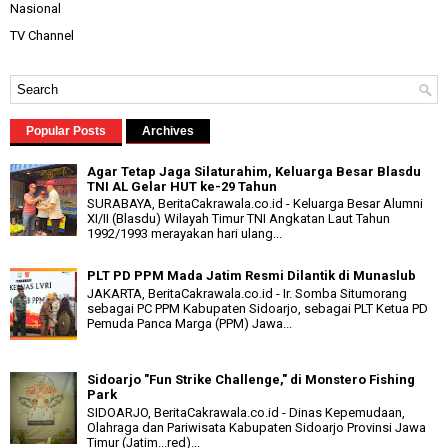
Nasional
TV Channel
Popular Posts
Archives
Agar Tetap Jaga Silaturahim, Keluarga Besar Blasdu
TNI AL Gelar HUT ke-29 Tahun
SURABAYA, BeritaCakrawala.co.id - Keluarga Besar Alumni
XI/II (Blasdu) Wilayah Timur TNI Angkatan Laut Tahun
1992/1993 merayakan hari ulang...
PLT PD PPM Mada Jatim Resmi Dilantik di Munaslub
JAKARTA, BeritaCakrawala.co.id - Ir. Somba Situmorang
sebagai PC PPM Kabupaten Sidoarjo, sebagai PLT Ketua PD
Pemuda Panca Marga (PPM) Jawa...
Sidoarjo "Fun Strike Challenge," di Monstero Fishing
Park
SIDOARJO, BeritaCakrawala.co.id - Dinas Kepemudaan,
Olahraga dan Pariwisata Kabupaten Sidoarjo Provinsi Jawa
Timur (Jatim...red)...