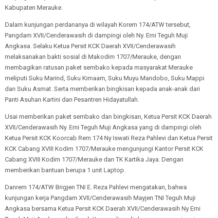
Kabupaten Merauke.
Dalam kunjungan perdananya di wilayah Korem 174/ATW tersebut,
Pangdam XVII/Cenderawasih di dampingi oleh Ny. Erni Teguh Muji
Angkasa. Selaku Ketua Persit KCK Daerah XVII/Cenderawasih
melaksanakan bakti sosial di Makodim 1707/Merauke, dengan
membagikan ratusan paket sembako kepada masyarakat Merauke
meliputi Suku Marind, Suku Kimaam, Suku Muyu Mandobo, Suku Mappi
dan Suku Asmat. Serta memberikan bingkisan kepada anak-anak dari
Panti Asuhan Kartini dan Pesantren Hidayatullah.
Usai memberikan paket sembako dan bingkisan, Ketua Persit KCK Daerah
XVII/Cenderawasih Ny. Erni Teguh Muji Angkasa yang di dampingi oleh
Ketua Persit KCK Koorcab Rem 174 Ny Iswati Reza Pahlevi dan Ketua Persit
KCK Cabang XVIII Kodim 1707/Merauke mengunjungi Kantor Persit KCK
Cabang XVIII Kodim 1707/Merauke dan TK Kartika Jaya. Dengan
memberikan bantuan berupa 1 unit Laptop.
Danrem 174/ATW Brigjen TNI E. Reza Pahlevi mengatakan, bahwa
kunjungan kerja Pangdam XVII/Cenderawasih Mayjen TNI Teguh Muji
Angkasa bersama Ketua Persit KCK Daerah XVII/Cenderawasih Ny Erni