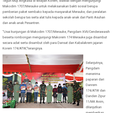
Teguh Muji Angkasa di wilayah Korem, diawali dengan mengunjungi
Makodim 1707/Merauke untuk melaksanakan bakti sosial berupa
pemberian paket sembako kepada masyarakat Merauke, dan peralatan
sekolah berupa tas serta alat tulis kepada anak-anak dari Panti Asuhan
dan anak-anak Pesantren.
"Usai kunjungan di Makodim 1707/Merauke, Pangdam XVII/Cenderawasih
beserta rombongan mengunjungi Makorem 174 Merauke juga disambut
secara adat serta disambut oleh para Dansat dan Kabalakrem jajaran
Korem 174/ATW,"terangnya.
Selanjutnya,
Pangdam
menerima
paparan dari
Danrem
174/ATW dan
Danden Zipur
11/Mit Anim,
dilanjutkan
memberikan