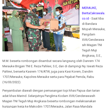
MERAUKE,
BeritaCakrawala.
co.id
- Saat tiba
di Bandara
Mopah Merauke,
Pangdam
XVII/Cenderawa
sih Mayjen TNI
Teguh Muji
Angkasa, S.E.,
M.M. beserta rombongan disambut secara langsung oleh Danrem 174
Merauke Brigjen TNI E. Reza Pahlevi, S.E, dan di dampingi Ny. Iswati Reza
Pahlevi, berserta Kasrem 174/ATW, juga para Kasi Korem, Dandim
1707/Merauke, Kapolres Merauke serta para Pejabat Pemda, Rabu
(16/03/2022).
Penyambutan diawali dengan pemasangan topi khas Papua dan tarian
adat khas Marind. Selanjutnya Panglima Kodam XVII/Cenderawasih
Mayjen TNI Teguh Muji Angkasa beserta rombongan melaksanakan
kunjungan kerja ke Makodim 1707/Merauke, Jalan Raya Mandala