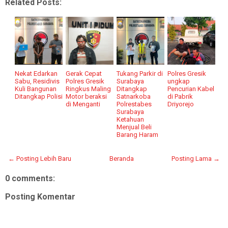
Related Posts:
Nekat Edarkan
Gerak Cepat
Tukang Parkir di
Polres Gresik
Sabu, Residivis
Polres Gresik
Surabaya
ungkap
Kuli Bangunan
Ringkus Maling
Ditangkap
Pencurian Kabel
Ditangkap Polisi
Motor beraksi
Satnarkoba
di Pabrik
di Menganti
Polrestabes
Driyorejo
Surabaya
Ketahuan
Menjual Beli
Barang Haram
← Posting Lebih Baru
Beranda
Posting Lama →
0 comments:
Posting Komentar