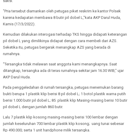
saksi.
"Pria tersebut diamankan oleh petugas piket reskrim ke kantor Polsek
karena kedapatan membawa 8 butir pil dobel L,"kata AKP Darul Huda,
Kamis (17/3/2022).
Kemudian dilakukan interogasi terhadap TKS hingga didapati keterangan
pil dobel L yang dimilikinya didapat dengan cara membeli dari AZS.
Seketika itu, petugas bergerak menangkap AZS yang berada di
rumahnya.
"Tersangka tidak melawan saat anggota kami menangkapnya. Saat
ditangkap, tersangka ada di teras rumahnya sekitar jam 16.30 WIB," ujar
AKP Darul Huda.
Pada penggeledahan di rumah tersangka, petugas menemukan barang
bukti berupa 1 plastik klip berisi 8 pil dobel L; 1 botol plastik warna putih
berisi 1.000 butir pil dobel L; 85 plastik klip Masing-masing berisi 10 butir
pil dobel L dengan jumlah 860 butir.
Lalu 7 plastik klip kosong masing-masing berisi 100 lembar dengan
jumlah keseluruhan 700 lembar plastik klip kosong; uang tunai sebesar
Rp 490.000; serta 1 unit handphone milik tersangka.