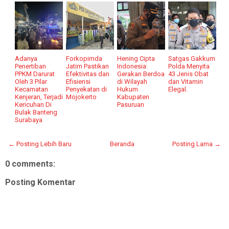
Adanya
Forkopimda
Hening Cipta
Satgas Gakkum
Penertiban
Jatim Pastikan
Indonesia:
Polda Menyita
PPKM Darurat
Efektivitas dan
Gerakan Berdoa
43 Jenis Obat
Oleh 3 Pilar
Efisiensi
di Wilayah
dan Vitamin
Kecamatan
Penyekatan di
Hukum
Elegal.
Kenjeran, Terjadi
Mojokerto
Kabupaten
Kericuhan Di
Pasuruan
Bulak Banteng
Surabaya
← Posting Lebih Baru
Beranda
Posting Lama →
0 comments:
Posting Komentar