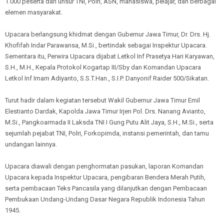
1.000 peserta dari unsur TNI, Polri, ASN, mahasiswa, pelajar, dan berbagai
elemen masyarakat.
Upacara berlangsung khidmat dengan Gubernur Jawa Timur, Dr. Drs. Hj.
Khofifah Indar Parawansa, M.Si., bertindak sebagai Inspektur Upacara.
Sementara itu, Perwira Upacara dijabat Letkol Inf Prasetya Hari Karyawan,
S.H., M.H., Kepala Protokol Kogartap III/Sby dan Komandan Upacara
Letkol Inf Imam Adiyanto, S.S.T.Han., S.I.P. Danyonif Raider 500/Sikatan.
Turut hadir dalam kegiatan tersebut Wakil Gubernur Jawa Timur Emil
Elestianto Dardak, Kapolda Jawa Timur Irjen Pol. Drs. Nanang Avianto,
M.Si., Pangkoarmada II Laksda TNI I Gung Putu Alit Jaya, S.H., M.Si., serta
sejumlah pejabat TNI, Polri, Forkopimda, instansi pemerintah, dan tamu
undangan lainnya.
Upacara diawali dengan penghormatan pasukan, laporan Komandan
Upacara kepada Inspektur Upacara, pengibaran Bendera Merah Putih,
serta pembacaan Teks Pancasila yang dilanjutkan dengan Pembacaan
Pembukaan Undang-Undang Dasar Negara Republik Indonesia Tahun
1945.