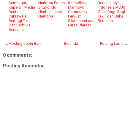
Semangat,
Narkoba Polres
Ramadhan,
Bersatu Jaya
Kaperwil Media
Situbondo
Marmoyo
Indonesia(ABJI)
Berita
Himbau Jauhi
Community
Gelar Bagi- Bagi
Cakrawala
Narkoba
Perkuat
Takjil dan Buka
Berbagi Takjil
Silaturahmi dan
Bersama
Dan Berbuka
Persaudaraan
Bersama
← Posting Lebih Baru
Beranda
Posting Lama →
0 comments:
Posting Komentar