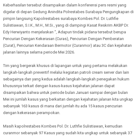
Keberhasilan tersebut disampaikan dalam konferensi pers resmi yang
digelar di depan Gedung Anindita Polrestabes Surabaya Pengungkapan di
pimpin langsung Kapolrestabes surabaya Kombes Pol. Dr. Luthfie
Sulistiawan, S.I.K., M.H., M.Si., yang di dampingi Kasat Reskrim AKBP Dr.
Edy Herwiyanto menjelaskan “, Adapun tindak pidana tersebut berupa
Pencurian Dengan Kekerasan (Curas), Pencurian Dengan Pemberatan
(Curat), Pencurian Kendaraan Bermotor (Curanmor) atau 3C dan kejahatan
jalanan lainnya selama periode Mei 2026.
Tim yang bergerak khusus di lapangan untuk yang pertama melakukan
langkah-langkah preventif melalui kegiatan patroli cream server dan lain
sebagainya dan yang kedua adalah langkah-langkah penegakan hukum
khususnya terkait dengan kasus-kasus kejahatan jalanan dapat
disampaikan bahwa untuk periode bulan Januari sampai dengan bulan
Mei ini jumlah kasus yang berkaitan dengan kejahatan jalanan kita ungkap
sebanyak 163 kasus di mana dari jumlah itu ada 15 kasus pencurian
dengan kekerasan perampokan.
Masih kapolrestabes Kombes Pol. Dr. Luthfie Sulistiawan, kemudian
curanmor sebanyak 97 Kasus yang sudah kita ungkap untuk sebanyak 37