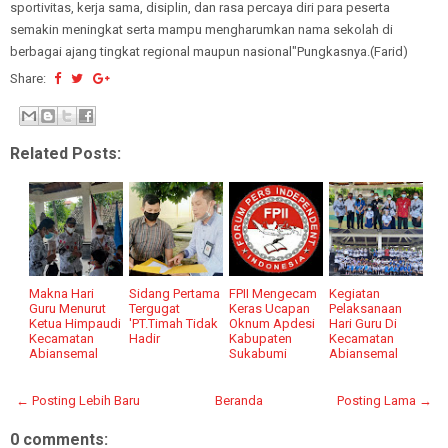
sportivitas, kerja sama, disiplin, dan rasa percaya diri para peserta
semakin meningkat serta mampu mengharumkan nama sekolah di
berbagai ajang tingkat regional maupun nasional"Pungkasnya.(Farid)
Share:
Related Posts:
Makna Hari
Sidang Pertama
FPII Mengecam
Kegiatan
Guru Menurut
Tergugat
Keras Ucapan
Pelaksanaan
Ketua Himpaudi
'PT.Timah Tidak
Oknum Apdesi
Hari Guru Di
Kecamatan
Hadir
Kabupaten
Kecamatan
Abiansemal
Sukabumi
Abiansemal
← Posting Lebih Baru
Beranda
Posting Lama →
0 comments: