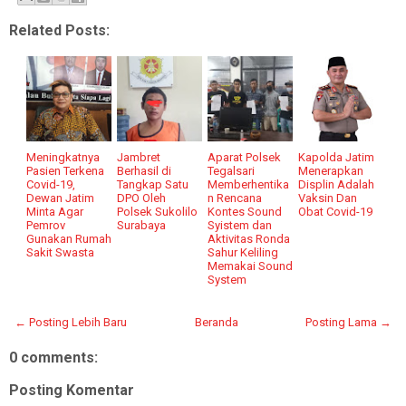
Related Posts:
Meningkatnya
Jambret
Aparat Polsek
Kapolda Jatim
Pasien Terkena
Berhasil di
Tegalsari
Menerapkan
Covid-19,
Tangkap Satu
Memberhentika
Displin Adalah
Dewan Jatim
DPO Oleh
n Rencana
Vaksin Dan
Minta Agar
Polsek Sukolilo
Kontes Sound
Obat Covid-19
Pemrov
Surabaya
Syistem dan
Gunakan Rumah
Aktivitas Ronda
Sakit Swasta
Sahur Keliling
Memakai Sound
System
← Posting Lebih Baru
Beranda
Posting Lama →
0 comments:
Posting Komentar