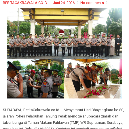
BERITACAKRAWALA.CO.ID
Juni 24, 2026
No comments
SURABAYA, BeritaCakrawala.co.id – Menyambut Hari Bhayangkara ke-80,
jajaran Polres Pelabuhan Tanjung Perak menggelar upacara ziarah dan
tabur bunga di Taman Makam Pahlawan (TMP) WR Supratman, Surabaya,
pada hari ini, Rabu (24/6/2026). Kegiatan ini menjadi momentum refleksi