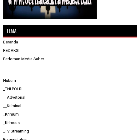
TEMA
Beranda
REDAKSI
Pedoman Media Saber
Hukum
_TNI.POLRI
__Advetorial
__Kriminal
_Krimum
_Krimsus
_TV Streaming
Pemerintahan