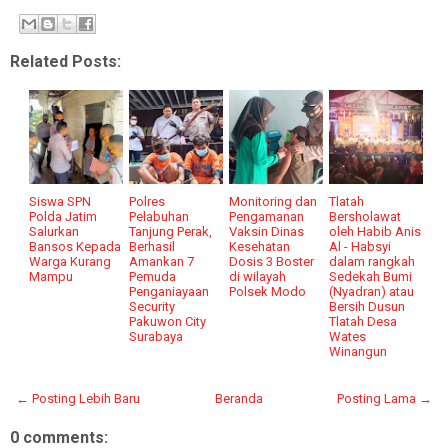
Related Posts:
Siswa SPN
Polres
Monitoring dan
Tlatah
Polda Jatim
Pelabuhan
Pengamanan
Bersholawat
Salurkan
Tanjung Perak,
Vaksin Dinas
oleh Habib Anis
Bansos Kepada
Berhasil
Kesehatan
Al - Habsyi
Warga Kurang
Amankan 7
Dosis 3 Boster
dalam rangkah
Mampu
Pemuda
di wilayah
Sedekah Bumi
Penganiayaan
Polsek Modo
(Nyadran) atau
Security
Bersih Dusun
Pakuwon City
Tlatah Desa
Surabaya
Wates
Winangun
← Posting Lebih Baru
Beranda
Posting Lama →
0 comments: