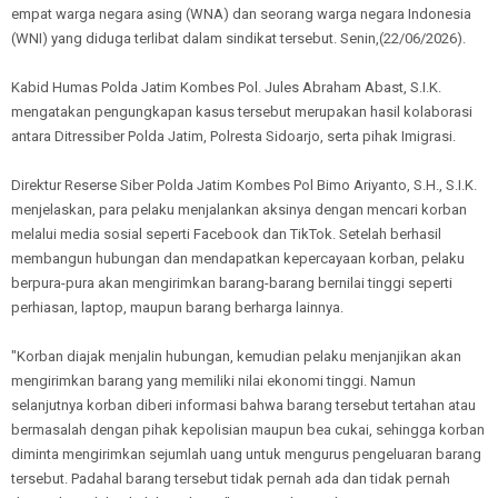
empat warga negara asing (WNA) dan seorang warga negara Indonesia
(WNI) yang diduga terlibat dalam sindikat tersebut. Senin,(22/06/2026).
Kabid Humas Polda Jatim Kombes Pol. Jules Abraham Abast, S.I.K.
mengatakan pengungkapan kasus tersebut merupakan hasil kolaborasi
antara Ditressiber Polda Jatim, Polresta Sidoarjo, serta pihak Imigrasi.
Direktur Reserse Siber Polda Jatim Kombes Pol Bimo Ariyanto, S.H., S.I.K.
menjelaskan, para pelaku menjalankan aksinya dengan mencari korban
melalui media sosial seperti Facebook dan TikTok. Setelah berhasil
membangun hubungan dan mendapatkan kepercayaan korban, pelaku
berpura-pura akan mengirimkan barang-barang bernilai tinggi seperti
perhiasan, laptop, maupun barang berharga lainnya.
"Korban diajak menjalin hubungan, kemudian pelaku menjanjikan akan
mengirimkan barang yang memiliki nilai ekonomi tinggi. Namun
selanjutnya korban diberi informasi bahwa barang tersebut tertahan atau
bermasalah dengan pihak kepolisian maupun bea cukai, sehingga korban
diminta mengirimkan sejumlah uang untuk mengurus pengeluaran barang
tersebut. Padahal barang tersebut tidak pernah ada dan tidak pernah