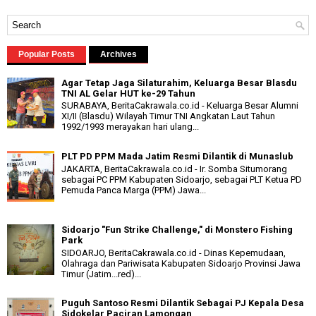
Popular Posts
Archives
Agar Tetap Jaga Silaturahim, Keluarga Besar Blasdu
TNI AL Gelar HUT ke-29 Tahun
SURABAYA, BeritaCakrawala.co.id - Keluarga Besar Alumni
XI/II (Blasdu) Wilayah Timur TNI Angkatan Laut Tahun
1992/1993 merayakan hari ulang...
PLT PD PPM Mada Jatim Resmi Dilantik di Munaslub
JAKARTA, BeritaCakrawala.co.id - Ir. Somba Situmorang
sebagai PC PPM Kabupaten Sidoarjo, sebagai PLT Ketua PD
Pemuda Panca Marga (PPM) Jawa...
Sidoarjo "Fun Strike Challenge," di Monstero Fishing
Park
SIDOARJO, BeritaCakrawala.co.id - Dinas Kepemudaan,
Olahraga dan Pariwisata Kabupaten Sidoarjo Provinsi Jawa
Timur (Jatim...red)...
Puguh Santoso Resmi Dilantik Sebagai PJ Kepala Desa
Sidokelar Paciran Lamongan