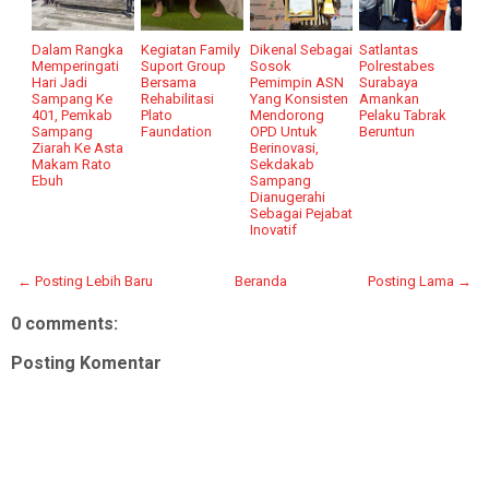
Dalam Rangka
Kegiatan Family
Dikenal Sebagai
Satlantas
Memperingati
Suport Group
Sosok
Polrestabes
Hari Jadi
Bersama
Pemimpin ASN
Surabaya
Sampang Ke
Rehabilitasi
Yang Konsisten
Amankan
401, Pemkab
Plato
Mendorong
Pelaku Tabrak
Sampang
Faundation
OPD Untuk
Beruntun
Ziarah Ke Asta
Berinovasi,
Makam Rato
Sekdakab
Ebuh
Sampang
Dianugerahi
Sebagai Pejabat
Inovatif
← Posting Lebih Baru
Beranda
Posting Lama →
0 comments:
Posting Komentar