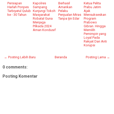
Persiapan
Kapolres
Berhasil
Ketua Pelita
Harlah Ponpes
Sampang
Amankan
Prabu Jatim
Tarbiyatul Qulub
Kunjungi Tokoh
Pelaku
Ajak
ke - 30 Tahun
Masyarakat
Penjualan Miras
Mensukseskan
Robatal Guna
Tanpa Ijin Edar
Program
Menjaga
Prabowo
Pilkada 2024
Gibran. Hingga
Aman Kondusif
Memilih
Pemimpin yang
Loyal Pada
Rakyat Dan Anti
Korupsi
← Posting Lebih Baru
Beranda
Posting Lama →
0 comments:
Posting Komentar