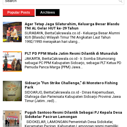
Popular Posts
Archives
Agar Tetap Jaga Silaturahim, Keluarga Besar Blasdu
TNI AL Gelar HUT ke-29 Tahun
SURABAYA, BeritaCakrawala.co.id - Keluarga Besar Alumni
XI/II (Blasdu) Wilayah Timur TNI Angkatan Laut Tahun
1992/1993 merayakan hari ulang...
PLT PD PPM Mada Jatim Resmi Dilantik di Munaslub
JAKARTA, BeritaCakrawala.co.id - Ir. Somba Situmorang
sebagai PC PPM Kabupaten Sidoarjo, sebagai PLT Ketua PD
Pemuda Panca Marga (PPM) Jawa...
Sidoarjo "Fun Strike Challenge," di Monstero Fishing
Park
SIDOARJO, BeritaCakrawala.co.id - Dinas Kepemudaan,
Olahraga dan Pariwisata Kabupaten Sidoarjo Provinsi Jawa
Timur (Jatim...red)...
Puguh Santoso Resmi Dilantik Sebagai PJ Kepala Desa
Sidokelar Paciran Lamongan
SIDOKELAR, LAMONGAN Pemerintah Desa Sidokelar,
Kecamatan Paciran, Kabupaten Lamongan resmi memiliki