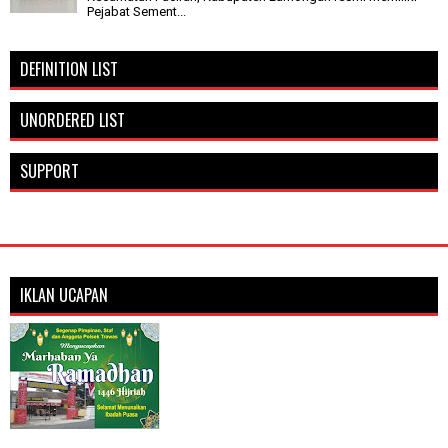
Pejabat Sement...
DEFINITION LIST
UNORDERED LIST
SUPPORT
IKLAN UCAPAN