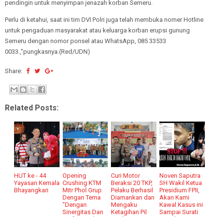
pendingin untuk menyimpan jenazah korban Semeru.
Perlu di ketahui, saat ini tim DVI Polri juga telah membuka nomer Hotline
untuk pengaduan masyarakat atau keluarga korban erupsi gunung
Semeru dengan nomor ponsel atau WhatsApp, 085 33533
0033.,"pungkasnya.(Red/UDN)
Share:
Related Posts:
HUT ke - 44
Opening
Curi Motor
Noven Saputra
Yayasan Kemala
Crushing KTM
Beraksi 20 TKP,
SH Wakil Ketua
Bhayangkari
Mitr Phol Grup
Pelaku Berhasil
Presidium FPII,
Dengan Tema
Diamankan dan
Akan Kami
"Dengan
Mengaku
Kawal Kasus ini
Sinergitas Dan
Ketagihan Pil
Sampai Surati