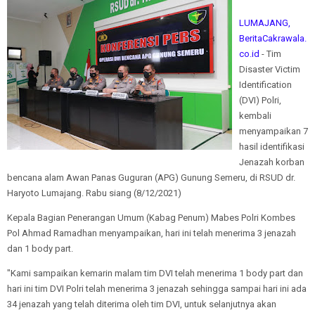
LUMAJANG,
BeritaCakrawala.
co.id
- Tim
Disaster Victim
Identification
(DVI) Polri,
kembali
menyampaikan 7
hasil identifikasi
Jenazah korban
bencana alam Awan Panas Guguran (APG) Gunung Semeru, di RSUD dr.
Haryoto Lumajang. Rabu siang (8/12/2021)
Kepala Bagian Penerangan Umum (Kabag Penum) Mabes Polri Kombes
Pol Ahmad Ramadhan menyampaikan, hari ini telah menerima 3 jenazah
dan 1 body part.
"Kami sampaikan kemarin malam tim DVI telah menerima 1 body part dan
hari ini tim DVI Polri telah menerima 3 jenazah sehingga sampai hari ini ada
34 jenazah yang telah diterima oleh tim DVI, untuk selanjutnya akan