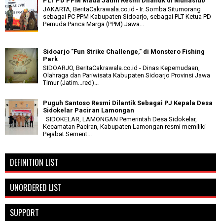
PLT PD PPM Mada Jatim Resmi Dilantik di Munaslub
JAKARTA, BeritaCakrawala.co.id - Ir. Somba Situmorang
sebagai PC PPM Kabupaten Sidoarjo, sebagai PLT Ketua PD
Pemuda Panca Marga (PPM) Jawa...
Sidoarjo "Fun Strike Challenge," di Monstero Fishing
Park
SIDOARJO, BeritaCakrawala.co.id - Dinas Kepemudaan,
Olahraga dan Pariwisata Kabupaten Sidoarjo Provinsi Jawa
Timur (Jatim...red)...
Puguh Santoso Resmi Dilantik Sebagai PJ Kepala Desa
Sidokelar Paciran Lamongan
SIDOKELAR, LAMONGAN Pemerintah Desa Sidokelar,
Kecamatan Paciran, Kabupaten Lamongan resmi memiliki
Pejabat Sement...
DEFINITION LIST
UNORDERED LIST
SUPPORT