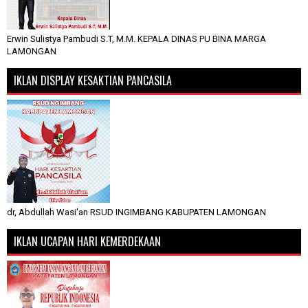
Erwin Sulistya Pambudi S.T, M.M. KEPALA DINAS PU BINA MARGA
LAMONGAN
IKLAN DISPLAY KESAKTIAN PANCASILA
dr, Abdullah Wasi'an RSUD INGIMBANG KABUPATEN LAMONGAN
IKLAN UCAPAN HARI KEMERDEKAAN