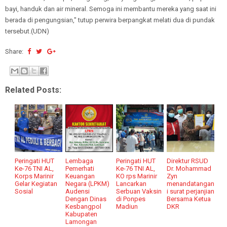
bayi, handuk dan air mineral. Semoga ini membantu mereka yang saat ini
berada di pengungsian," tutup perwira berpangkat melati dua di pundak
tersebut.(UDN)
Share:
Related Posts:
Peringati HUT
Lembaga
Peringati HUT
Direktur RSUD
Ke-76 TNI AL,
Pemerhati
Ke-76 TNI AL,
Dr. Mohammad
Korps Marinir
Keuangan
KO rps Marinir
Zyn
Gelar Kegiatan
Negara (LPKM)
Lancarkan
menandatangan
Sosial
Audensi
Serbuan Vaksin
i surat perjanjian
Dengan Dinas
di Ponpes
Bersama Ketua
Kesbangpol
Madiun
DKR
Kabupaten
Lamongan