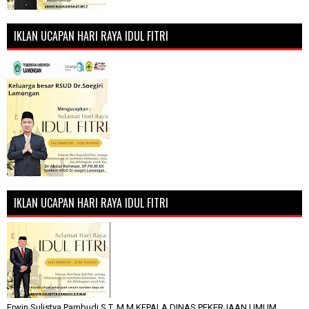
IKLAN UCAPAN HARI RAYA IDUL FITRI
IKLAN UCAPAN HARI RAYA IDUL FITRI
Erwin Sulistya Pambudi S.T, M.M KEPALA DINAS PEKERJAAN UMUM